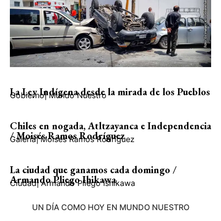
La Ley Indígena desde la mirada de los Pueblos
Gobierno
|
Mundo Nuestro
Chiles en nogada, Atltzayanca e Independencia
/ Moisés Ramos Rodríguez
Galería
|
Moisés Ramos Rodríguez
La ciudad que ganamos cada domingo /
Armando Pliego Ihikawa
Ciudad
|
Armando Pliego Ishikawa
UN DÍA COMO HOY EN MUNDO NUESTRO