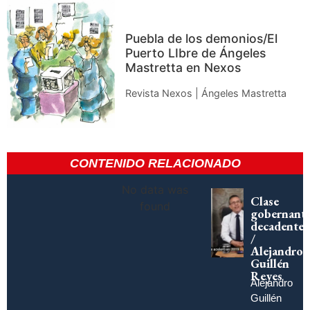
Puebla de los demonios/El
Puerto LIbre de Ángeles
Mastretta en Nexos
Revista Nexos | Ángeles Mastretta
CONTENIDO RELACIONADO
No data was
Clase
found
gobernant
decadente
/
Alejandro
Guillén
Reyes
Alejandro
Guillén