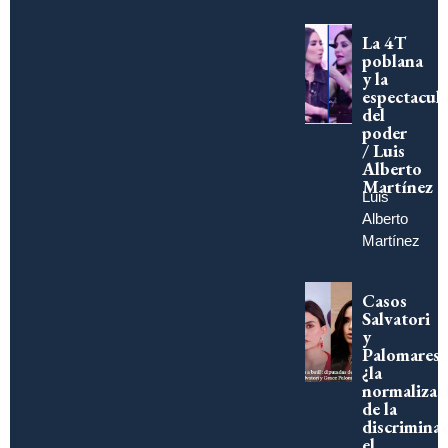
La 4T
poblana
y la
espectacula
del
poder
/ Luis
Alberto
Martínez
Luis
Alberto
Martínez
Casos
Salvatori
y
Palomares,
¿la
normalizac
de la
discriminac
el