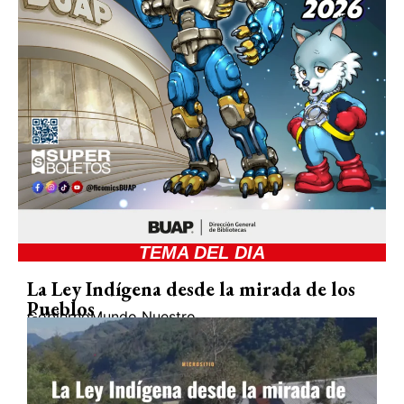
TEMA DEL DIA
La Ley Indígena desde la mirada de los
Pueblos
Gobierno
Mundo Nuestro