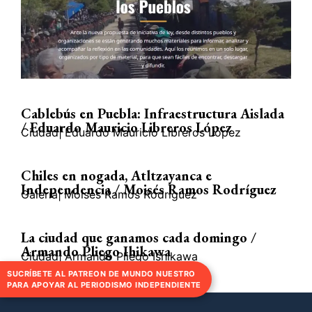
Cablebús en Puebla: Infraestructura Aislada
/ Eduardo Mauricio Libreros López
Ciudad
|
Eduardo Mauricio Libreros López
Chiles en nogada, Atltzayanca e
Independencia / Moisés Ramos Rodríguez
Galería
|
Moisés Ramos Rodríguez
La ciudad que ganamos cada domingo /
Armando Pliego Ihikawa
Ciudad
|
Armando Pliego Ishikawa
SUCRÍBETE AL PATREON DE MUNDO NUESTRO
PARA APOYAR AL PERIODISMO INDEPENDIENTE