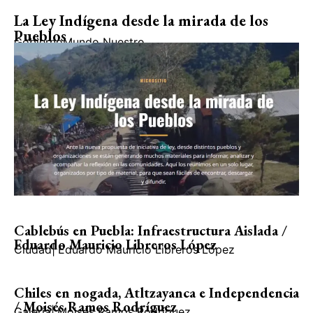
La Ley Indígena desde la mirada de los
Pueblos
Gobierno
Mundo Nuestro
Cablebús en Puebla: Infraestructura Aislada /
Eduardo Mauricio Libreros López
Ciudad
|
Eduardo Mauricio Libreros López
Chiles en nogada, Atltzayanca e Independencia
/ Moisés Ramos Rodríguez
Galería
|
Moisés Ramos Rodríguez