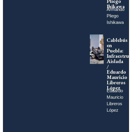
Pliego
Ihikawa
Armando
Pliego
Ishikawa
Cablebús
en
Puebla:
Infraestruc
Aislada
/
Eduardo
Mauricio
Libreros
López
Eduardo
Mauricio
Libreros
López