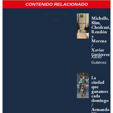
CONTENIDO RELACIONADO
No data was
Michelle,
found
Slim,
Chedraui,
Rendón
y
Morena
/
Xavier
Gutiérrez
Xavier
Gutiérrez
La
ciudad
que
ganamos
cada
domingo
/
Armando