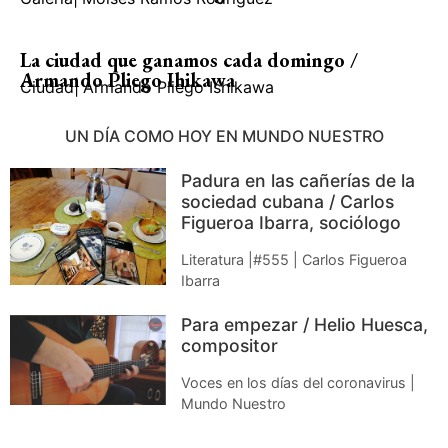
La ciudad que ganamos cada domingo /
Armando Pliego Ihikawa
Ciudad
|
Armando Pliego Ishikawa
UN DÍA COMO HOY EN MUNDO NUESTRO
Padura en las cañerías de la
sociedad cubana / Carlos
Figueroa Ibarra, sociólogo
Literatura |#555 | Carlos Figueroa
Ibarra
Para empezar / Helio Huesca,
compositor
Voces en los días del coronavirus |
Mundo Nuestro