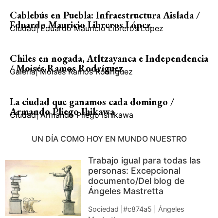
Cablebús en Puebla: Infraestructura Aislada /
Eduardo Mauricio Libreros López
Ciudad
|
Eduardo Mauricio Libreros López
Chiles en nogada, Atltzayanca e Independencia
/ Moisés Ramos Rodríguez
Galería
|
Moisés Ramos Rodríguez
La ciudad que ganamos cada domingo /
Armando Pliego Ihikawa
Ciudad
|
Armando Pliego Ishikawa
UN DÍA COMO HOY EN MUNDO NUESTRO
Trabajo igual para todas las
personas: Excepcional
documento/Del blog de
Ángeles Mastretta
Sociedad |#c874a5 | Ángeles