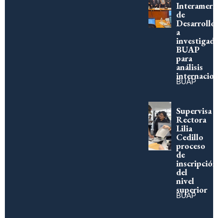
Interameri
de
Desarrollo
a
investigad
BUAP
para
análisis
internacion
BUAP
Supervisa
Rectora
Lilia
Cedillo
proceso
de
inscripción
del
nivel
superior
BUAP