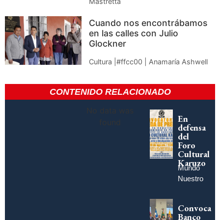
Mastretta
Cuando nos encontrábamos
en las calles con Julio
Glockner
Cultura |#ffcc00 | Anamaría Ashwell
CONTENIDO RELACIONADO
No data was
En
found
defensa
del
Foro
Cultural
Karuzo
Mundo
Nuestro
Convoca
Banco