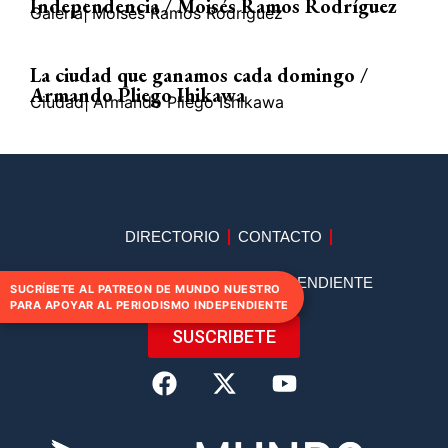
Independencia / Moisés Ramos Rodríguez
Galería
|
Moisés Ramos Rodríguez
La ciudad que ganamos cada domingo /
Armando Pliego Ihikawa
Ciudad
|
Armando Pliego Ishikawa
DIRECTORIO
CONTACTO
APOYA AL PERIODISMO INDEPENDIENTE
SUCRÍBETE AL PATREON DE MUNDO NUESTRO
PARA APOYAR AL PERIODISMO INDEPENDIENTE
SUSCRIBETE