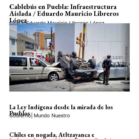
Cablebús en Puebla: Infraestructura
Aislada / Eduardo Mauricio Libreros
López
Ciudad
Eduardo Mauricio Libreros López
La Ley Indígena desde la mirada de los
Pueblos
Gobierno
|
Mundo Nuestro
Chiles en nogada, Atltzayanca e