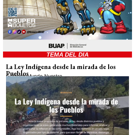
TEMA DEL DIA
La Ley Indígena desde la mirada de los
Pueblos
Gobierno
Mundo Nuestro