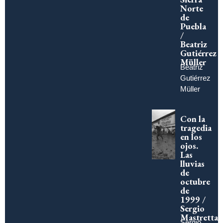
Norte
de
Puebla
/
Beatriz
Gutiérrez
Müller
Beatriz
Gutiérrez
Müller
Con la
tragedia
en los
ojos.
Las
lluvias
de
octubre
de
1999 /
Sergio
Mastretta
Sergio