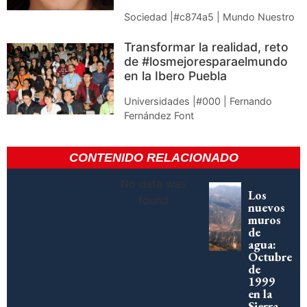
Sociedad |#c874a5 | Mundo Nuestro
Transformar la realidad, reto
de #losmejoresparaelmundo
en la Ibero Puebla
Universidades |#000 | Fernando
Fernández Font
CONTENIDO RELACIONADO
No data was
Los
found
nuevos
muros
de
agua:
Octubre
de
1999
en la
Sierra