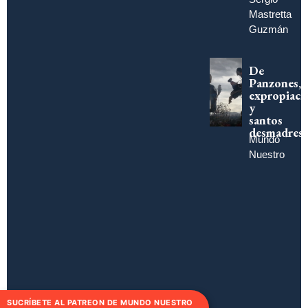
Mastretta
Guzmán
De
Panzones,
expropiaci
y
santos
desmadres
Mundo
Nuestro
SUCRÍBETE AL PATREON DE MUNDO NUESTRO