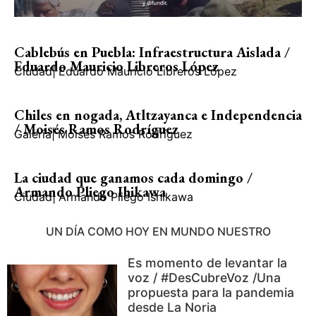
Cablebús en Puebla: Infraestructura Aislada /
Eduardo Mauricio Libreros López
Ciudad
|
Eduardo Mauricio Libreros López
Chiles en nogada, Atltzayanca e Independencia
/ Moisés Ramos Rodríguez
Galería
|
Moisés Ramos Rodríguez
La ciudad que ganamos cada domingo /
Armando Pliego Ihikawa
Ciudad
|
Armando Pliego Ishikawa
UN DÍA COMO HOY EN MUNDO NUESTRO
Es momento de levantar la
voz / #DesCubreVoz /Una
propuesta para la pandemia
desde La Noria