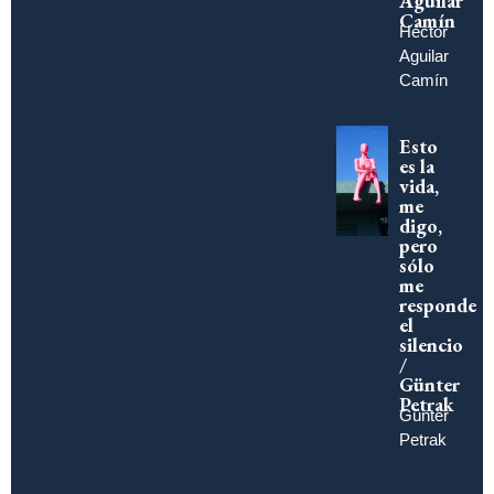
Aguilar
Camín
Héctor
Aguilar
Camín
Esto
es la
vida,
me
digo,
pero
sólo
me
responde
el
silencio
/
Günter
Petrak
Günter
Petrak