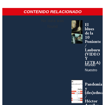
CONTENIDO RELACIONADO
No data was
El
found
blues
de la
10
Poniente
/
Lauburu
(VIDEO
Y
LETRA)
Mundo
Nuestro
Pandemia
y
(des)educa
/
Héctor