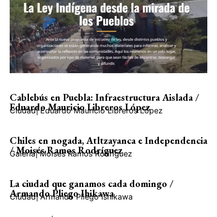
Cablebús en Puebla: Infraestructura Aislada /
Eduardo Mauricio Libreros López
Ciudad
|
Eduardo Mauricio Libreros López
Chiles en nogada, Atltzayanca e Independencia
/ Moisés Ramos Rodríguez
Galería
|
Moisés Ramos Rodríguez
La ciudad que ganamos cada domingo /
Armando Pliego Ihikawa
Ciudad
|
Armando Pliego Ishikawa