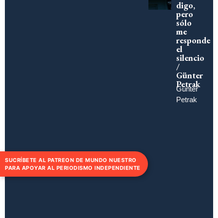
digo,
pero
sólo
me
responde
el
silencio
/
Günter
Petrak
Günter
Petrak
SUCRÍBETE AL PATREON DE MUNDO NUESTRO
PARA APOYAR AL PERIODISMO INDEPENDIENTE