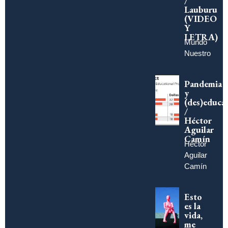
/
Lauburu
(VIDEO
Y
LETRA)
Mundo
Nuestro
Pandemia
y
(des)educa
/
Héctor
Aguilar
Camín
Héctor
Aguilar
Camín
Esto
es la
vida,
me