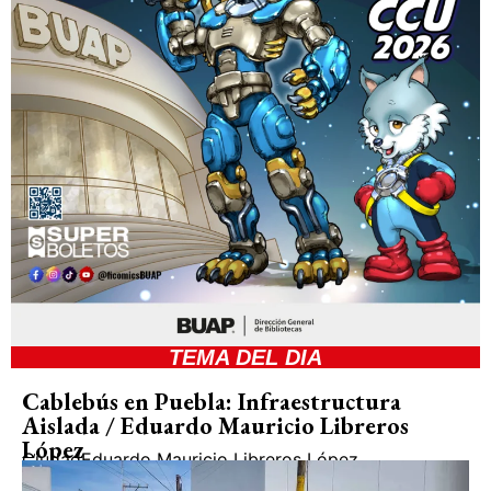
TEMA DEL DIA
Cablebús en Puebla: Infraestructura
Aislada / Eduardo Mauricio Libreros
López
Ciudad
Eduardo Mauricio Libreros López