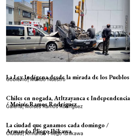
La Ley Indígena desde la mirada de los Pueblos
Gobierno
|
Mundo Nuestro
Chiles en nogada, Atltzayanca e Independencia
/ Moisés Ramos Rodríguez
Galería
|
Moisés Ramos Rodríguez
La ciudad que ganamos cada domingo /
Armando Pliego Ihikawa
Ciudad
|
Armando Pliego Ishikawa