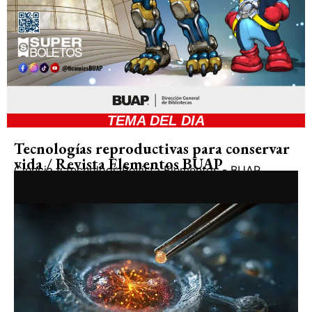
TEMA DEL DIA
Tecnologías reproductivas para conservar
vida / Revista Elementos BUAP
Ciencia y tecnología
Revista Elementos - BUAP