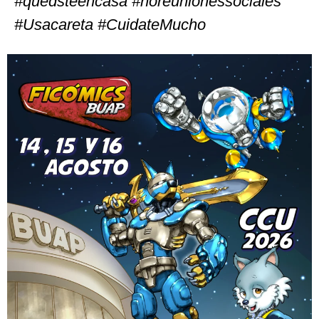
#quedsteencasa #noreunionessociales
#Usacareta #CuidateMucho