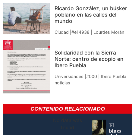
Ricardo González, un búsker
poblano en las calles del
mundo
Ciudad |#e14938 | Lourdes Morán
Solidaridad con la Sierra
Norte: centro de acopio en
Ibero Puebla
Universidades |#000 | Ibero Puebla
noticias
CONTENIDO RELACIONADO
No data was
El
found
blues