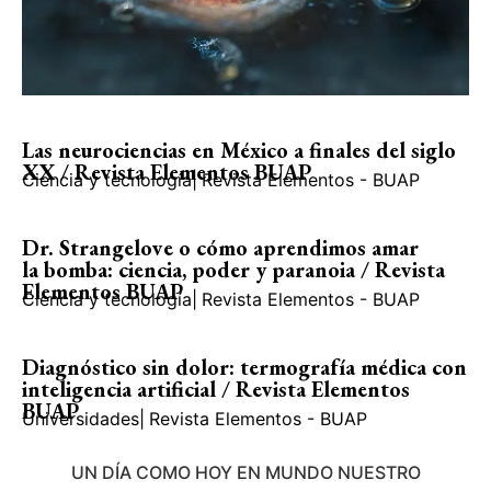
Las neurociencias en México a finales del siglo
XX / Revista Elementos BUAP
Ciencia y tecnología
|
Revista Elementos - BUAP
Dr. Strangelove o cómo aprendimos amar
la bomba: ciencia, poder y paranoia / Revista
Elementos BUAP
Ciencia y tecnología
|
Revista Elementos - BUAP
Diagnóstico sin dolor: termografía médica con
inteligencia artificial / Revista Elementos
BUAP
Universidades
|
Revista Elementos - BUAP
UN DÍA COMO HOY EN MUNDO NUESTRO