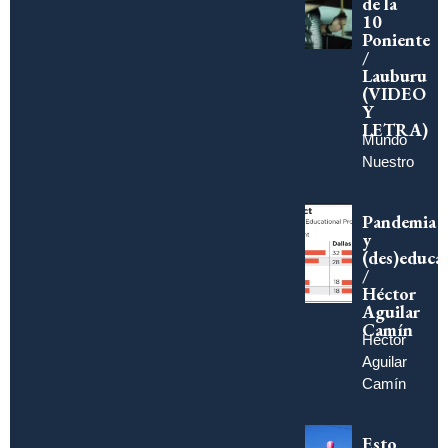
de la
10
Poniente
/
Lauburu
(VIDEO
Y
LETRA)
Mundo
Nuestro
Pandemia
y
(des)educa
/
Héctor
Aguilar
Camín
Héctor
Aguilar
Camín
Esto