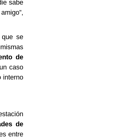
die sabe
amigo”,
o que se
s mismas
ento de
un caso
 interno
stación
ades de
nes entre