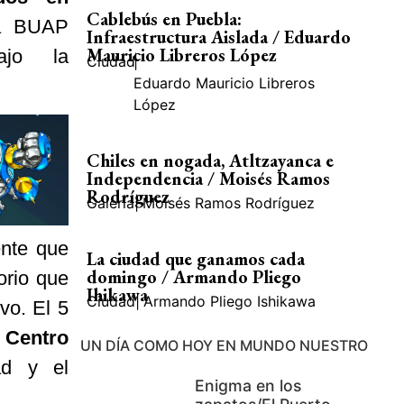
Cablebús en Puebla:
la BUAP
Infraestructura Aislada / Eduardo
Mauricio Libreros López
ajo la
Ciudad
|
Eduardo Mauricio Libreros
López
Chiles en nogada, Atltzayanca e
Independencia / Moisés Ramos
Rodríguez
Galería
|
Moisés Ramos Rodríguez
ente que
La ciudad que ganamos cada
domingo / Armando Pliego
orio que
Ihikawa
Ciudad
|
Armando Pliego Ishikawa
vo. El 5
l Centro
UN DÍA COMO HOY EN MUNDO NUESTRO
ad y el
Enigma en los