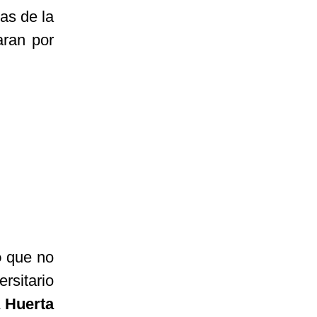
as de la
aran por
o
que no
rsitario
 Huerta