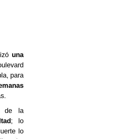
nizó
una
oulevard
la, para
 semanas
s.
a de la
tad
; lo
uerte lo