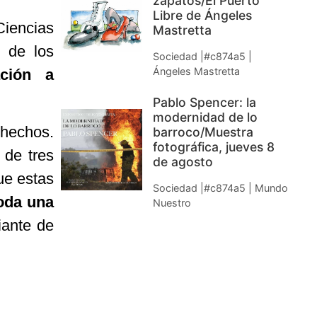
zapatos/El Puerto
Libre de Ángeles
Ciencias
Mastretta
s de los
Sociedad |#c874a5 |
Ángeles Mastretta
ación a
Pablo Spencer: la
modernidad de lo
 hechos.
barroco/Muestra
fotográfica, jueves 8
 de tres
de agosto
ue estas
Sociedad |#c874a5 | Mundo
toda una
Nuestro
iante de