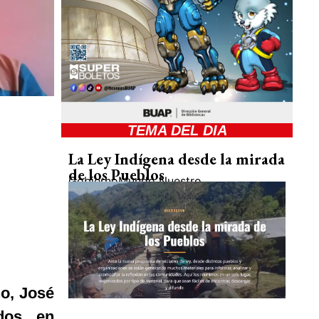
TEMA DEL DIA
La Ley Indígena desde la mirada
de los Pueblos
Gobierno
Mundo Nuestro
o, José
ados en