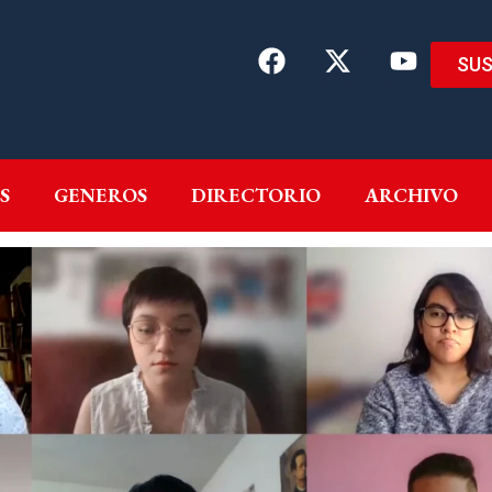
SUS
EMAS
AUTORES
GENEROS
DIRECTORIO
ARCH
S
GENEROS
DIRECTORIO
ARCHIVO