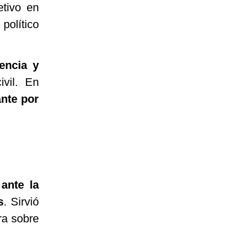
etivo en
olítico
encia y
ivil. En
nte por
ante la
s
. Sirvió
ra sobre