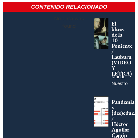
CONTENIDO RELACIONADO
No data was
El
found
blues
de la
10
Poniente
/
Lauburu
(VIDEO
Y
LETRA)
Mundo
Nuestro
Pandemia
y
(des)educa
/
Héctor
Aguilar
Camín