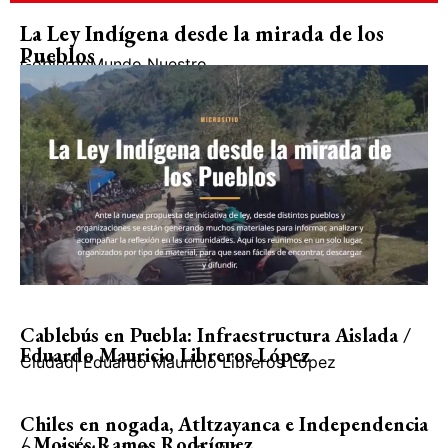
La Ley Indígena desde la mirada de los
Pueblos
Gobierno
Mundo Nuestro
Cablebús en Puebla: Infraestructura Aislada /
Eduardo Mauricio Libreros López
Ciudad
|
Eduardo Mauricio Libreros López
Chiles en nogada, Atltzayanca e Independencia
/ Moisés Ramos Rodríguez