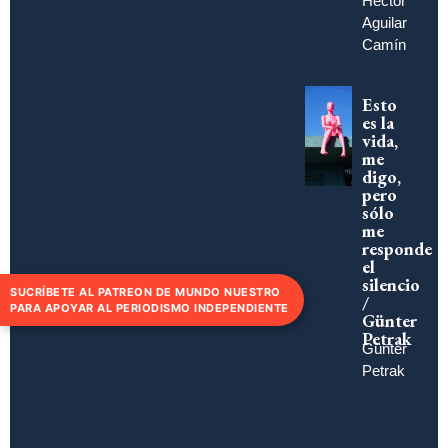
Héctor
Aguilar
Camín
Esto
es la
vida,
me
digo,
pero
sólo
me
responde
el
silencio
SUCRÍBETE AL PATREON DE MUNDO NUESTRO
/
PARA APOYAR AL PERIODISMO INDEPENDIENTE
Günter
Petrak
Günter
Petrak