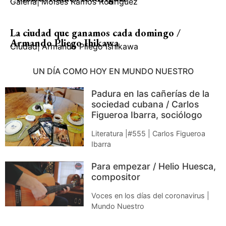
Galería
|
Moisés Ramos Rodríguez
La ciudad que ganamos cada domingo /
Armando Pliego Ihikawa
Ciudad
|
Armando Pliego Ishikawa
UN DÍA COMO HOY EN MUNDO NUESTRO
Padura en las cañerías de la
sociedad cubana / Carlos
Figueroa Ibarra, sociólogo
Literatura |#555 | Carlos Figueroa
Ibarra
Para empezar / Helio Huesca,
compositor
Voces en los días del coronavirus |
Mundo Nuestro