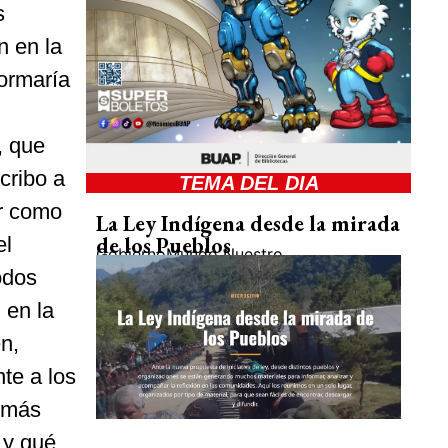
s
n en la
formaría
, que
cribo a
TEMA DEL DIA
ir como
La Ley Indígena desde la mirada
de los Pueblos
el
Gobierno
Mundo Nuestro
odos
 en la
n,
te a los
demás
 y qué