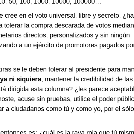
, 50, 100, 1000, 10000, 100000…
cree en el voto universal, libre y secreto, ¿ha
a tolerar la compra descarada de votos median
tarios directos, personalizados y sin ningún
izando a un ejército de promotores pagados por
ras se le deben tolerar al presidente para man
 ya ni siquiera
, mantener la credibilidad de las
tá dirigida esta columna? ¿les parece aceptab
oste, acuse sin pruebas, utilice el poder públi
 a ciudadanos como tú y como yo, por el sól
entonces es: ¿cuál es la raya roja que tú mis