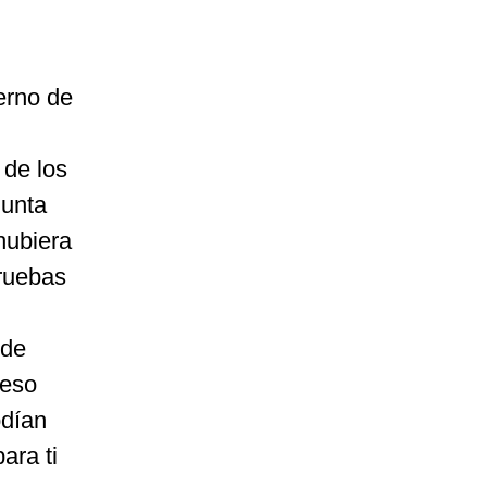
erno de
 de los
gunta
hubiera
pruebas
 de
reso
odían
ara ti