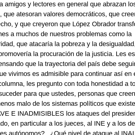
a amigos y lectores en general que abrazan lo
a, que atesoran valores democráticos, que cree
recho, y que creyeron que López Obrador trans
iones a muchos de nuestros problemas como la
ridad, que atacaría la pobreza y la desigualdad
promovería la procuración de la justicia. Les es
ensando que la trayectoria del país debe segu
ue vivimos es admisible para continuar así en 
la columna, les pregunto con toda honestidad a t
 suceder para que ustedes, personas que creen
nos malo de los sistemas políticos que existe
E E INADMISIBLES los ataques del presiden
do, en particular a los jueces, al INE y a los 
les autónomos?, ¿Qué nivel de ataque al INAI