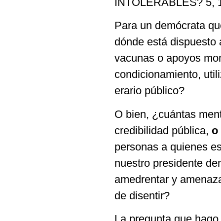
INTOLERABLES? 5, 10
Para un demócrata que 
dónde está dispuesto 
vacunas o apoyos mone
condicionamiento, util
erario público?
O bien, ¿cuántas menti
credibilidad pública,
o
personas a quienes es
nuestro presidente den
amedrentar y amenazar
de disentir?
La pregunta que hago 