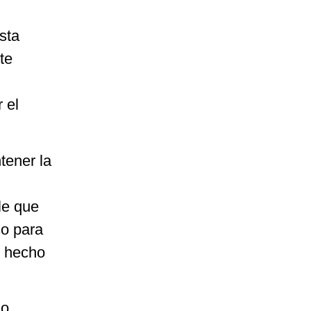
sta
te
 el
tener la
le que
co para
o hecho
mo