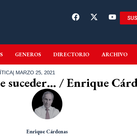
SUS
EMAS
AUTORES
GENEROS
DIRECTORIO
ARCH
S
GENEROS
DIRECTORIO
ARCHIVO
ÍTICA
|
MARZO 25, 2021
e suceder… / Enrique Cár
Enrique Cárdenas