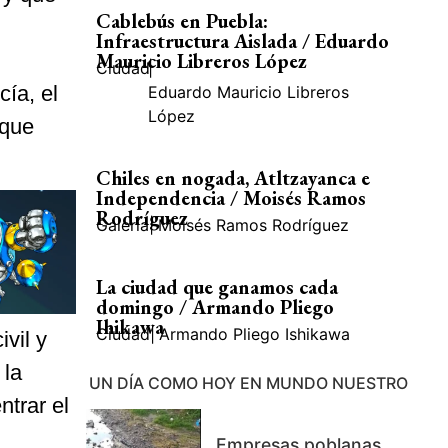
Cablebús en Puebla:
Infraestructura Aislada / Eduardo
Mauricio Libreros López
Ciudad
|
cía, el
Eduardo Mauricio Libreros
López
 que
Chiles en nogada, Atltzayanca e
Independencia / Moisés Ramos
Rodríguez
Galería
|
Moisés Ramos Rodríguez
La ciudad que ganamos cada
domingo / Armando Pliego
Ihikawa
Ciudad
|
Armando Pliego Ishikawa
vil y
la
UN DÍA COMO HOY EN MUNDO NUESTRO
ntrar el
Empresas poblanas