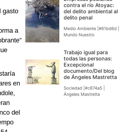
contra el río Atoyac:
l gasto
del delito ambiental al
delito penal
Medio Ambiente |#61bd6d |
forma a
Mundo Nuestro
obrante”
que
Trabajo igual para
todas las personas:
Excepcional
documento/Del blog
staría
de Ángeles Mastretta
tares en
Sociedad |#c874a5 |
ndole,
Ángeles Mastretta
eran
anco del
iempo
 54