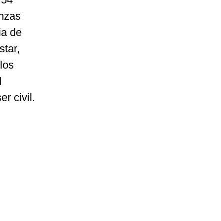
anzas
ia de
star,
los
d
r civil.