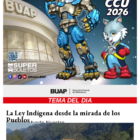
TEMA DEL DIA
La Ley Indígena desde la mirada de los
Pueblos
Gobierno
Mundo Nuestro