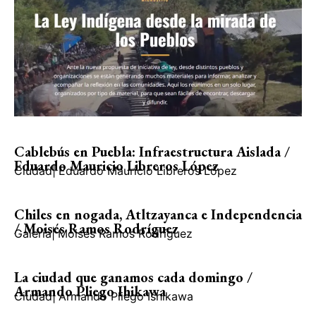
Cablebús en Puebla: Infraestructura Aislada /
Eduardo Mauricio Libreros López
Ciudad
|
Eduardo Mauricio Libreros López
Chiles en nogada, Atltzayanca e Independencia
/ Moisés Ramos Rodríguez
Galería
|
Moisés Ramos Rodríguez
La ciudad que ganamos cada domingo /
Armando Pliego Ihikawa
Ciudad
|
Armando Pliego Ishikawa