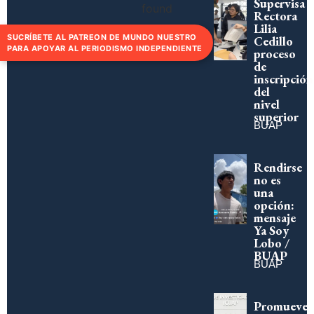
Supervisa
found
Rectora
Lilia
SUCRÍBETE AL PATREON DE MUNDO NUESTRO
Cedillo
PARA APOYAR AL PERIODISMO INDEPENDIENTE
proceso
de
inscripción
del
nivel
superior
BUAP
Rendirse
no es
una
opción:
mensaje
Ya Soy
Lobo /
BUAP
BUAP
Promueve