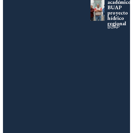
académico
BUAP
proyecto
hídrico
regional
BUAP