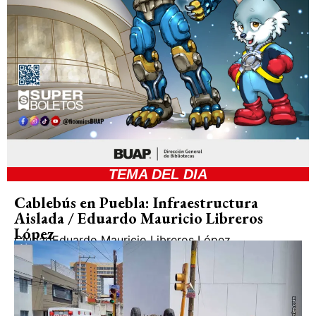
TEMA DEL DIA
Cablebús en Puebla: Infraestructura
Aislada / Eduardo Mauricio Libreros
López
Ciudad
Eduardo Mauricio Libreros López