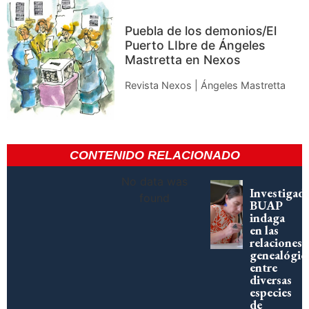
Puebla de los demonios/El
Puerto LIbre de Ángeles
Mastretta en Nexos
Revista Nexos | Ángeles Mastretta
CONTENIDO RELACIONADO
No data was
Investigad
found
BUAP
indaga
en las
relaciones
genealógic
entre
diversas
especies
de