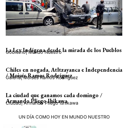
La Ley Indígena desde la mirada de los Pueblos
Gobierno
|
Mundo Nuestro
Chiles en nogada, Atltzayanca e Independencia
/ Moisés Ramos Rodríguez
Galería
|
Moisés Ramos Rodríguez
La ciudad que ganamos cada domingo /
Armando Pliego Ihikawa
Ciudad
|
Armando Pliego Ishikawa
UN DÍA COMO HOY EN MUNDO NUESTRO