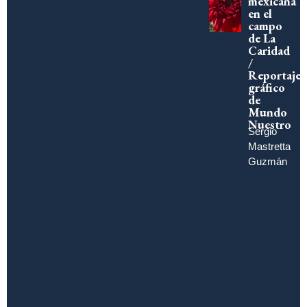
mexicana
en el
campo
de La
Caridad
/
Reportaje
gráfico
de
Mundo
Nuestro
Sergio
Mastretta
Guzmán