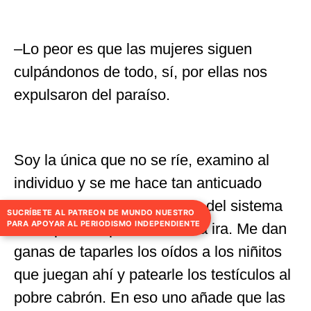
–Lo peor es que las mujeres siguen
culpándonos de todo, sí, por ellas nos
expulsaron del paraíso.
Soy la única que no se ríe, examino al
individuo y se me hace tan anticuado
como el modelo geocéntrico del sistema
SUCRÍBETE AL PATREON DE MUNDO NUESTRO
PARA APOYAR AL PERIODISMO INDEPENDIENTE
solar, pero no puedo evitar la ira. Me dan
ganas de taparles los oídos a los niñitos
que juegan ahí y patearle los testículos al
pobre cabrón. En eso uno añade que las