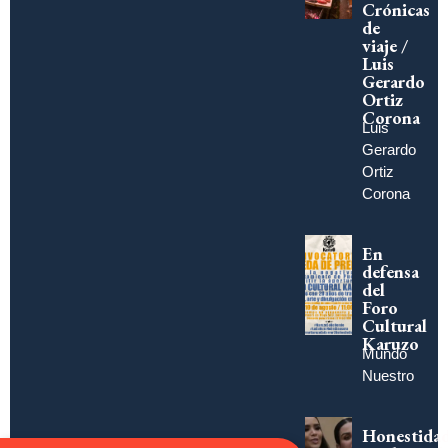
Crónicas
de
viaje /
Luis
Gerardo
Ortiz
Corona
Luis
Gerardo
Ortiz
Corona
En
defensa
del
Foro
Cultural
Karuzo
Mundo
Nuestro
Honestida