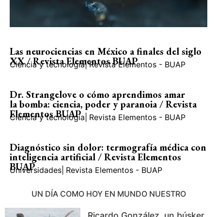
Las neurociencias en México a finales del siglo
XX / Revista Elementos BUAP
Ciencia y tecnología
|
Revista Elementos - BUAP
Dr. Strangelove o cómo aprendimos amar
la bomba: ciencia, poder y paranoia / Revista
Elementos BUAP
Ciencia y tecnología
|
Revista Elementos - BUAP
Diagnóstico sin dolor: termografía médica con
inteligencia artificial / Revista Elementos
BUAP
Universidades
|
Revista Elementos - BUAP
UN DÍA COMO HOY EN MUNDO NUESTRO
Ricardo González, un búsker