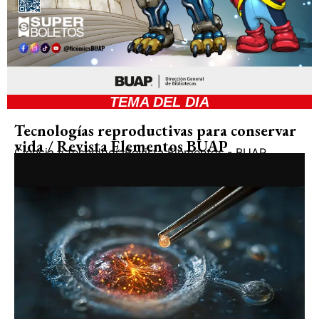
TEMA DEL DIA
Tecnologías reproductivas para conservar
vida / Revista Elementos BUAP
Ciencia y tecnología
Revista Elementos - BUAP