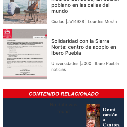
poblano en las calles del
mundo
Ciudad |#e14938 | Lourdes Morán
Solidaridad con la Sierra
Norte: centro de acopio en
Ibero Puebla
Universidades |#000 | Ibero Puebla
noticias
CONTENIDO RELACIONADO
No data was
De mi
found
cantón
a
Cantón.