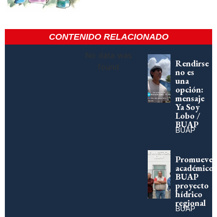
CONTENIDO RELACIONADO
No data was
Rendirse
found
no es
una
opción:
mensaje
Ya Soy
Lobo /
BUAP
BUAP
Promueve
académico
BUAP
proyecto
hídrico
regional
BUAP