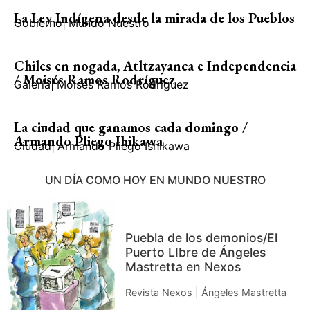
La Ley Indígena desde la mirada de los Pueblos
Gobierno
|
Mundo Nuestro
Chiles en nogada, Atltzayanca e Independencia
/ Moisés Ramos Rodríguez
Galería
|
Moisés Ramos Rodríguez
La ciudad que ganamos cada domingo /
Armando Pliego Ihikawa
Ciudad
|
Armando Pliego Ishikawa
UN DÍA COMO HOY EN MUNDO NUESTRO
Puebla de los demonios/El
Puerto LIbre de Ángeles
Mastretta en Nexos
Revista Nexos | Ángeles Mastretta