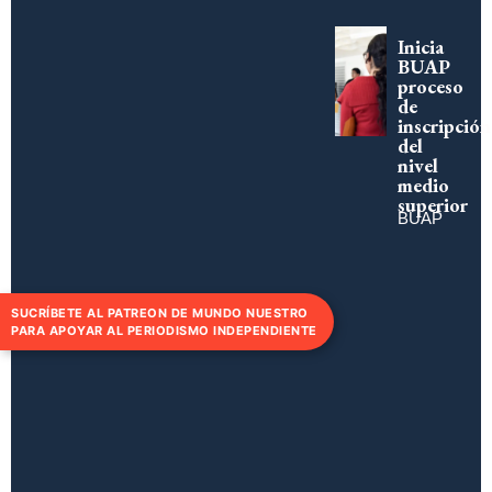
Inicia
BUAP
proceso
de
inscripción
del
nivel
medio
superior
BUAP
SUCRÍBETE AL PATREON DE MUNDO NUESTRO
PARA APOYAR AL PERIODISMO INDEPENDIENTE