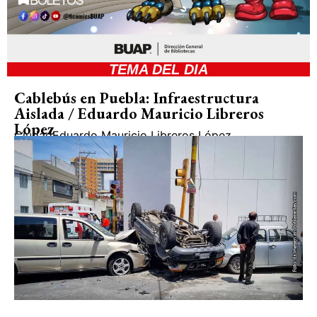
TEMA DEL DIA
Cablebús en Puebla: Infraestructura
Aislada / Eduardo Mauricio Libreros
López
Ciudad
Eduardo Mauricio Libreros López