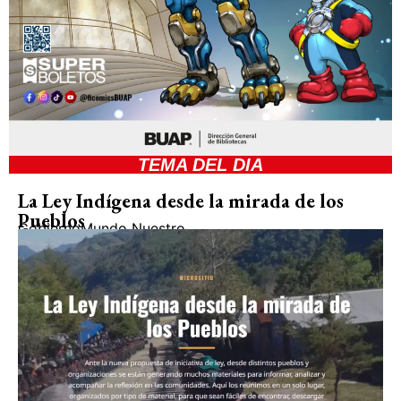
TEMA DEL DIA
La Ley Indígena desde la mirada de los
Pueblos
Gobierno
Mundo Nuestro