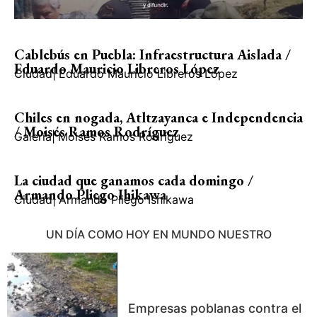
Cablebús en Puebla: Infraestructura Aislada /
Eduardo Mauricio Libreros López
Ciudad
|
Eduardo Mauricio Libreros López
Chiles en nogada, Atltzayanca e Independencia
/ Moisés Ramos Rodríguez
Galería
|
Moisés Ramos Rodríguez
La ciudad que ganamos cada domingo /
Armando Pliego Ihikawa
Ciudad
|
Armando Pliego Ishikawa
UN DÍA COMO HOY EN MUNDO NUESTRO
Empresas poblanas contra el