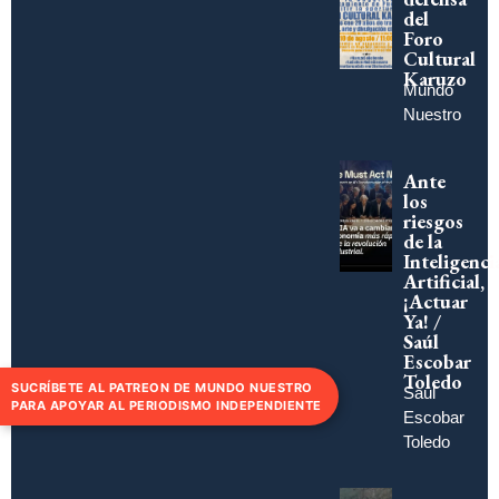
del
Foro
Cultural
Karuzo
Mundo
Nuestro
Ante
los
riesgos
de la
Inteligenci
Artificial,
¡Actuar
Ya! /
Saúl
Escobar
Toledo
SUCRÍBETE AL PATREON DE MUNDO NUESTRO
Saúl
PARA APOYAR AL PERIODISMO INDEPENDIENTE
Escobar
Toledo