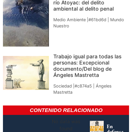
río Atoyac: del delito
ambiental al delito penal
Medio Ambiente |#61bd6d | Mundo
Nuestro
Trabajo igual para todas las
personas: Excepcional
documento/Del blog de
Ángeles Mastretta
Sociedad |#c874a5 | Ángeles
Mastretta
CONTENIDO RELACIONADO
No data was
En
found
defensa