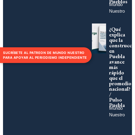
Pueblos
Mundo
Nuestro
¿Qué
explica
que la
construcci
en
SUCRÍBETE AL PATREON DE MUNDO NUESTRO
Puebla
PARA APOYAR AL PERIODISMO INDEPENDIENTE
avance
más
rápido
que el
promedio
nacional?
/
Pulso
Puebla
Mundo
Nuestro