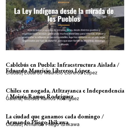
Cablebús en Puebla: Infraestructura Aislada /
Eduardo Mauricio Libreros López
Ciudad
|
Eduardo Mauricio Libreros López
Chiles en nogada, Atltzayanca e Independencia
/ Moisés Ramos Rodríguez
Galería
|
Moisés Ramos Rodríguez
La ciudad que ganamos cada domingo /
Armando Pliego Ihikawa
Ciudad
|
Armando Pliego Ishikawa