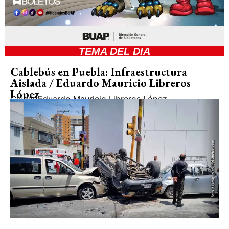
TEMA DEL DIA
Cablebús en Puebla: Infraestructura
Aislada / Eduardo Mauricio Libreros
López
Ciudad
Eduardo Mauricio Libreros López