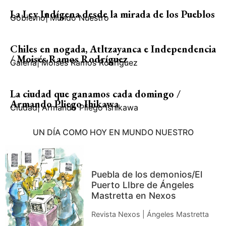
La Ley Indígena desde la mirada de los Pueblos
Gobierno
|
Mundo Nuestro
Chiles en nogada, Atltzayanca e Independencia
/ Moisés Ramos Rodríguez
Galería
|
Moisés Ramos Rodríguez
La ciudad que ganamos cada domingo /
Armando Pliego Ihikawa
Ciudad
|
Armando Pliego Ishikawa
UN DÍA COMO HOY EN MUNDO NUESTRO
Puebla de los demonios/El
Puerto LIbre de Ángeles
Mastretta en Nexos
Revista Nexos | Ángeles Mastretta