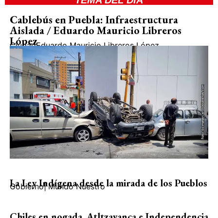
TEMA DEL DIA
Cablebús en Puebla: Infraestructura
Aislada / Eduardo Mauricio Libreros
López
Ciudad
Eduardo Mauricio Libreros López
La Ley Indígena desde la mirada de los Pueblos
Gobierno
|
Mundo Nuestro
Chiles en nogada, Atltzayanca e Independencia