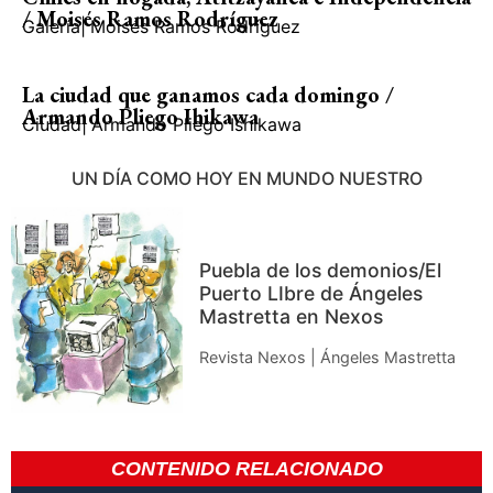
/ Moisés Ramos Rodríguez
Galería
|
Moisés Ramos Rodríguez
La ciudad que ganamos cada domingo /
Armando Pliego Ihikawa
Ciudad
|
Armando Pliego Ishikawa
UN DÍA COMO HOY EN MUNDO NUESTRO
Puebla de los demonios/El
Puerto LIbre de Ángeles
Mastretta en Nexos
Revista Nexos | Ángeles Mastretta
CONTENIDO RELACIONADO