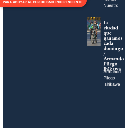
PARA APOYAR AL PERIODISMO INDEPENDIENTE
Nuestro
La
ciudad
que
ganamos
cada
domingo
/
Armando
Pliego
Ihikawa
Armando
Pliego
Ishikawa