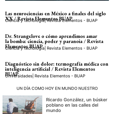
Las neurociencias en México a finales del siglo
XX / Revista Elementos BUAP
Ciencia y tecnología
|
Revista Elementos - BUAP
Dr. Strangelove o cómo aprendimos amar
la bomba: ciencia, poder y paranoia / Revista
Elementos BUAP
Ciencia y tecnología
|
Revista Elementos - BUAP
Diagnóstico sin dolor: termografía médica con
inteligencia artificial / Revista Elementos
BUAP
Universidades
|
Revista Elementos - BUAP
UN DÍA COMO HOY EN MUNDO NUESTRO
Ricardo González, un búsker
poblano en las calles del
mundo