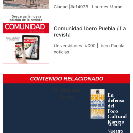
Ciudad |#e14938 | Lourdes Morán
Comunidad Ibero Puebla / La
revista
Universidades |#000 | Ibero Puebla
noticias
CONTENIDO RELACIONADO
No data was
En
found
defensa
del
Foro
Cultural
Karuzo
Mundo
Nuestro