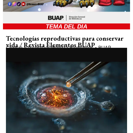
TEMA DEL DIA
Tecnologías reproductivas para conservar
vida / Revista Elementos BUAP
Ciencia y tecnología
Revista Elementos - BUAP