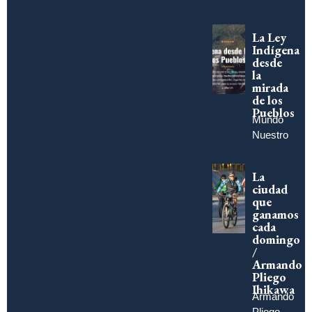
La Ley
Indígena
desde
la
mirada
de los
Pueblos
Mundo
Nuestro
La
ciudad
que
ganamos
cada
domingo
/
Armando
Pliego
Ihikawa
Armando
Pliego