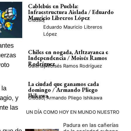
Cablebús en Puebla:
Infraestructura Aislada / Eduardo
Mauricio Libreros López
Ciudad
|
Eduardo Mauricio Libreros
López
antes
Chiles en nogada, Atltzayanca e
uerzas
Independencia / Moisés Ramos
Rodríguez
voto
Galería
|
Moisés Ramos Rodríguez
La ciudad que ganamos cada
 la
domingo / Armando Pliego
Ihikawa
agio, y
Ciudad
|
Armando Pliego Ishikawa
nte las
UN DÍA COMO HOY EN MUNDO NUESTRO
Padura en las cañerías
a que de