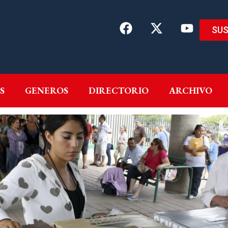
SUS
EMAS
AUTORES
GENEROS
DIRECTORIO
ARCH
S
GENEROS
DIRECTORIO
ARCHIVO