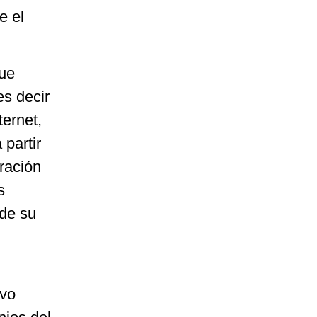
e el
que
es decir
ernet,
 partir
eración
s
 de su
ivo