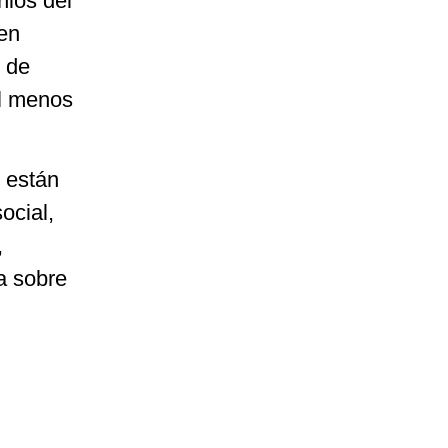
nios del
en
o de
al menos
o están
ocial,
,
a sobre