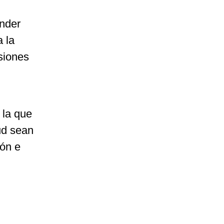
nder
a la
siones
 la que
ud sean
ión e