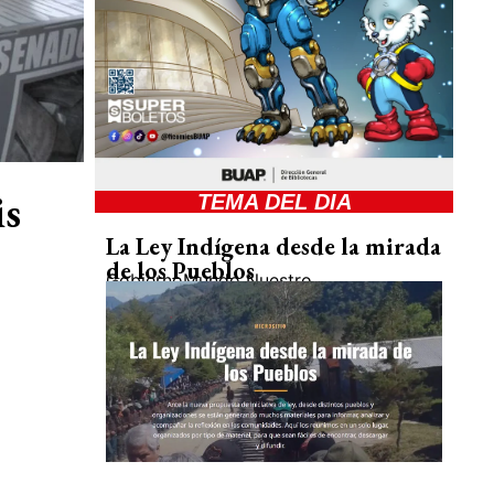
is
TEMA DEL DIA
La Ley Indígena desde la mirada
de los Pueblos
Gobierno
Mundo Nuestro