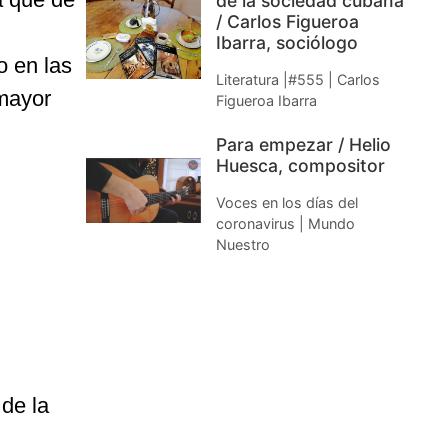
de la sociedad cubana
/ Carlos Figueroa
Ibarra, sociólogo
o en las
Literatura |#555 | Carlos
 mayor
Figueroa Ibarra
Para empezar / Helio
Huesca, compositor
Voces en los días del
coronavirus | Mundo
Nuestro
de la