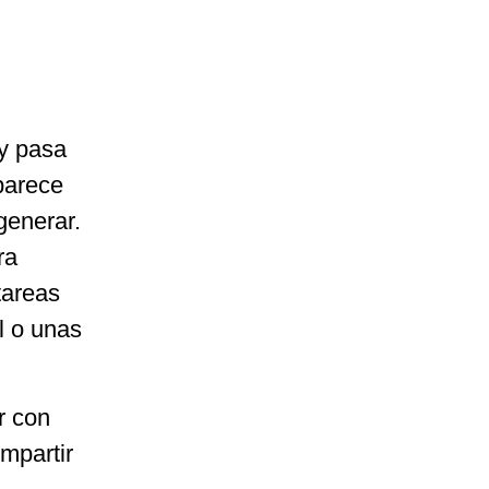
 y pasa
 parece
generar.
ra
tareas
l o unas
r con
ompartir