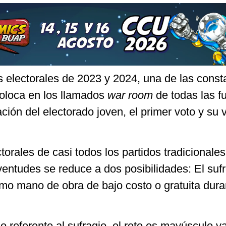
s electorales de 2023 y 2024, una de las const
coloca en los llamados
war room
de todas las f
pación del electorado joven, el primer voto y su 
torales de casi todos los partidos tradicionales
uventudes se reduce a dos posibilidades: El sufr
mo mano de obra de bajo costo o gratuita dura
.
o referente al sufragio, el reto es mayúsculo y