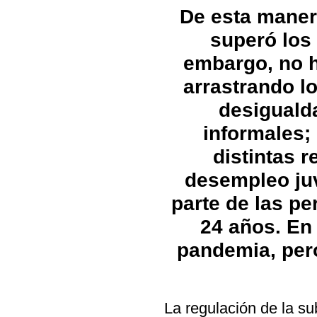
De esta maner
superó los 
embargo, no 
arrastrando l
desiguald
informales;
distintas r
desempleo juv
parte de las p
24 años. En
pandemia, per
La regulación de la su