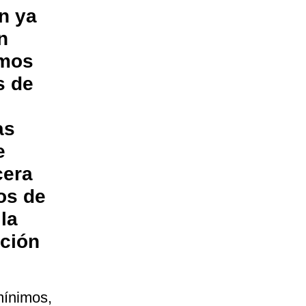
n ya
n
imos
s de
as
e
cera
os de
la
ación
 mínimos,