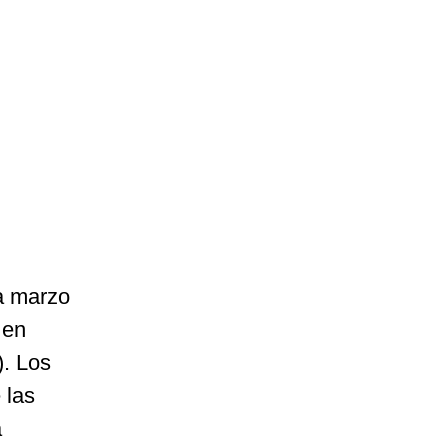
a marzo
 en
). Los
 las
a