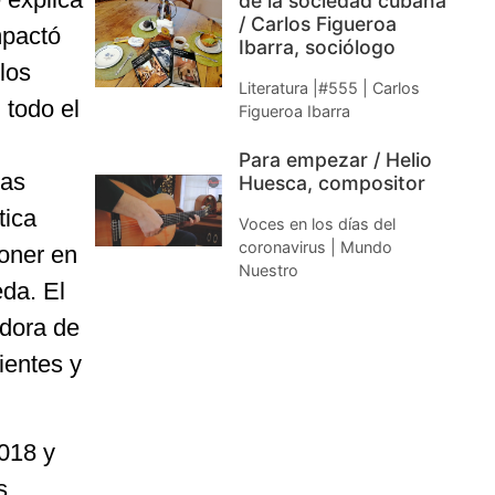
de la sociedad cubana
/ Carlos Figueroa
mpactó
Ibarra, sociólogo
los
Literatura |#555 | Carlos
 todo el
Figueroa Ibarra
Para empezar / Helio
las
Huesca, compositor
tica
Voces en los días del
coronavirus | Mundo
poner en
Nuestro
da. El
adora de
ientes y
2018 y
s