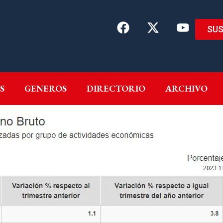
SUS
EMAS
AUTORES
GENEROS
DIRECTORIO
ARCH
S
GENEROS
DIRECTORIO
ARCHIVO