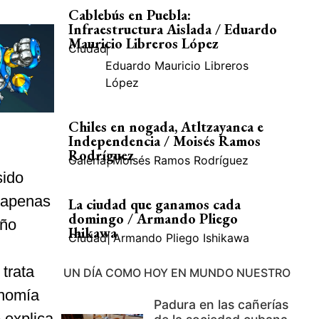
Cablebús en Puebla:
Infraestructura Aislada / Eduardo
Mauricio Libreros López
Ciudad
|
Eduardo Mauricio Libreros
López
Chiles en nogada, Atltzayanca e
Independencia / Moisés Ramos
Rodríguez
Galería
|
Moisés Ramos Rodríguez
sido
e apenas
La ciudad que ganamos cada
domingo / Armando Pliego
año
Ihikawa
Ciudad
|
Armando Pliego Ishikawa
trata
UN DÍA COMO HOY EN MUNDO NUESTRO
onomía
Padura en las cañerías
 explica