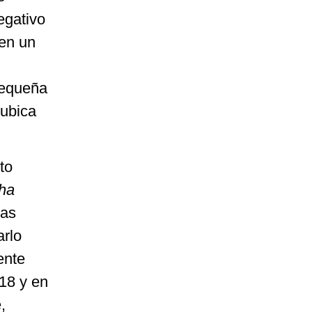
egativo
 en un
pequeña
 ubica
to
ha
las
arlo
ente
018 y en
,