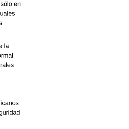
 sólo en
tuales
s
e la
ormal
rales
xicanos
guridad