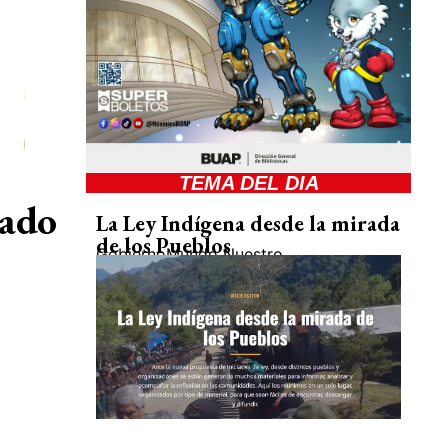
TEMA DEL DIA
sado
La Ley Indígena desde la mirada
de los Pueblos
Gobierno
Mundo Nuestro