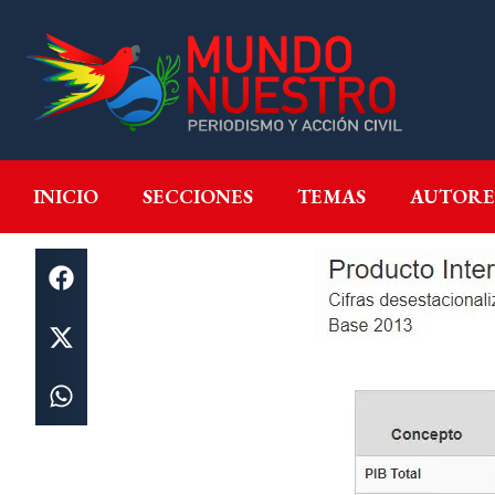
INICIO
SECCIONES
T
INICIO
SECCIONES
TEMAS
AUTORE