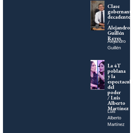
Clase
gobernant
decadente
/
Alejandro
Guillén
Reyes
Alejandro
Guillén
La 4T
poblana
y la
espectacula
del
poder
/ Luis
Alberto
Martínez
Luis
Alberto
Martínez