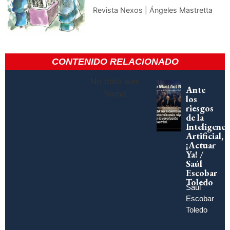
Revista Nexos | Ángeles Mastretta
CONTENIDO RELACIONADO
No data was
Ante
found
los
riesgos
de la
Inteligenci
Artificial,
¡Actuar
Ya! /
Saúl
Escobar
Toledo
Saúl
Escobar
Toledo