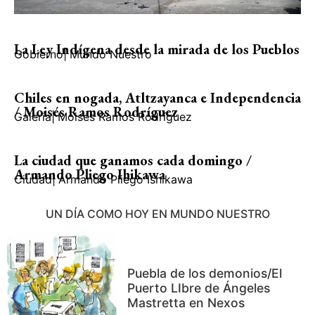
La Ley Indígena desde la mirada de los Pueblos
Gobierno
|
Mundo Nuestro
Chiles en nogada, Atltzayanca e Independencia
/ Moisés Ramos Rodríguez
Galería
|
Moisés Ramos Rodríguez
La ciudad que ganamos cada domingo /
Armando Pliego Ihikawa
Ciudad
|
Armando Pliego Ishikawa
UN DÍA COMO HOY EN MUNDO NUESTRO
Puebla de los demonios/El
Puerto LIbre de Ángeles
Mastretta en Nexos