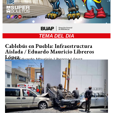
TEMA DEL DIA
Cablebús en Puebla: Infraestructura
Aislada / Eduardo Mauricio Libreros
López
Ciudad
Eduardo Mauricio Libreros López