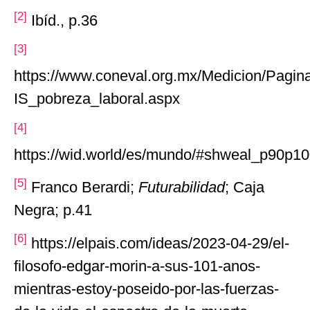
[2]
Ibíd., p.36
[3]
https://www.coneval.org.mx/Medicion/Pagin
IS_pobreza_laboral.aspx
[4]
https://wid.world/es/mundo/#shweal_p90p100
[5]
Franco Berardi;
Futurabilidad
; Caja
Negra; p.41
[6]
https://elpais.com/ideas/2023-04-29/el-
filosofo-edgar-morin-a-sus-101-anos-
mientras-estoy-poseido-por-las-fuerzas-