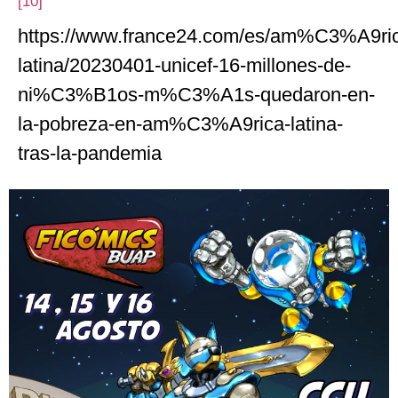
[10]
https://www.france24.com/es/am%C3%A9ri
latina/20230401-unicef-16-millones-de-
ni%C3%B1os-m%C3%A1s-quedaron-en-
la-pobreza-en-am%C3%A9rica-latina-
tras-la-pandemia