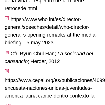
de-la-vida-el-espectro-de-la-muerte-
retrocede.html
[7]
https://www.who.int/es/director-
general/speeches/detail/who-director-
general-s-opening-remarks-at-the-media-
briefing—5-may-2023
[8]
Cfr. Byun-Chul Han;
La sociedad del
cansancio
; Herder, 2012
[9]
https://www.cepal.org/es/publicaciones/4699
encuesta-naciones-unidas-juventudes-
america-latina-caribe-dentro-contexto-la