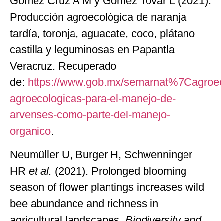
Gómez Cruz A M y Gómez Tovar L (2021).
Producción agroecológica de naranja
tardía, toronja, aguacate, coco, plátano
castilla y leguminosas en Papantla
Veracruz. Recuperado
de:
https://www.gob.mx/semarnat%7Cagroecol
agroecologicas-para-el-manejo-de-
arvenses-como-parte-del-manejo-
organico
.
Neumüller U, Burger H, Schwenninger
HR
et al.
(2021). Prolonged blooming
season of flower plantings increases wild
bee abundance and richness in
agricultural landscapes.
Biodiversity and