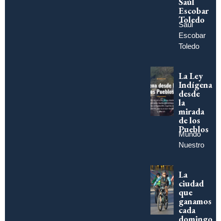
Saúl
Escobar
Toledo
Saúl
Escobar
Toledo
La Ley
Indígena
desde
la
mirada
de los
Pueblos
Mundo
Nuestro
La
ciudad
que
ganamos
cada
domingo