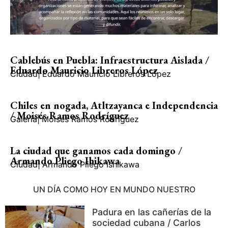
Cablebús en Puebla: Infraestructura Aislada /
Eduardo Mauricio Libreros López
Ciudad
|
Eduardo Mauricio Libreros López
Chiles en nogada, Atltzayanca e Independencia
/ Moisés Ramos Rodríguez
Galería
|
Moisés Ramos Rodríguez
La ciudad que ganamos cada domingo /
Armando Pliego Ihikawa
Ciudad
|
Armando Pliego Ishikawa
UN DÍA COMO HOY EN MUNDO NUESTRO
Padura en las cañerías de la
sociedad cubana / Carlos