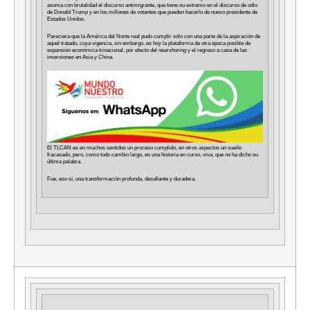
asoma con brutalidad el discurso antimigrante, que tiene su extremo en el discurso de odio
de Donald Trump y en los millones de votantes que pueden hacerlo de nuevo presidente de
Estados Unidos.
Pareciera que la América del Norte real pudo cumplir sólo con una parte de la aspiración de
aquel tratado, cuya vigencia, sin embargo, es hoy la plataforma de otra época posible de
expansión económica trinacional, por efecto del
nearshoring
y el regreso a casa de las
inversiones en Asia y China.
El TLCAN es en muchos sentidos un proceso cumplido, en otros aspectos un sueño
fracasado, pero, como todo cambio largo, es una historia en curso, viva, que no ha dicho su
última palabra.
Fue, eso sí, una transformación profunda, desafiante y duradera.