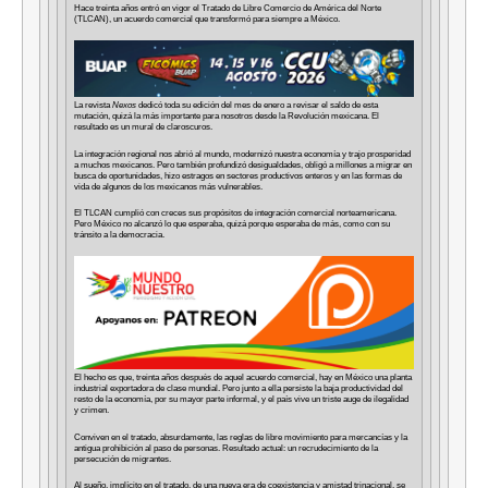
Hace treinta años entró en vigor el Tratado de Libre Comercio de América del Norte
(TLCAN), un acuerdo comercial que transformó para siempre a México.
La revista
Nexos
dedicó toda su edición del mes de enero a revisar el saldo de esta
mutación, quizá la más importante para nosotros desde la Revolución mexicana. El
resultado es un mural de claroscuros.
La integración regional nos abrió al mundo, modernizó nuestra economía y trajo prosperidad
a muchos mexicanos. Pero también profundizó desigualdades, obligó a millones a migrar en
busca de oportunidades, hizo estragos en sectores productivos enteros y en las formas de
vida de algunos de los mexicanos más vulnerables.
El TLCAN cumplió con creces sus propósitos de integración comercial norteamericana.
Pero México no alcanzó lo que esperaba, quizá porque esperaba de más, como con su
tránsito a la democracia.
El hecho es que, treinta años después de aquel acuerdo comercial, hay en México una planta
industrial exportadora de clase mundial. Pero junto a ella persiste la baja productividad del
resto de la economía, por su mayor parte informal, y el país vive un triste auge de ilegalidad
y crimen.
Conviven en el tratado, absurdamente, las reglas de libre movimiento para mercancías y la
antigua prohibición al paso de personas. Resultado actual: un recrudecimiento de la
persecución de migrantes.
Al sueño, implícito en el tratado, de una nueva era de coexistencia y amistad trinacional, se