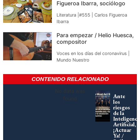
Figueroa Ibarra, sociólogo
Literatura |#555 | Carlos Figueroa
Ibarra
Para empezar / Helio Huesca,
compositor
Voces en los días del coronavirus |
Mundo Nuestro
CONTENIDO RELACIONADO
No data was
Ante
found
los
riesgos
de la
Inteligenci
Artificial,
¡Actuar
Ya! /