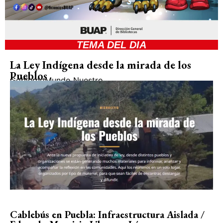
TEMA DEL DIA
La Ley Indígena desde la mirada de los
Pueblos
Gobierno
Mundo Nuestro
Cablebús en Puebla: Infraestructura Aislada /