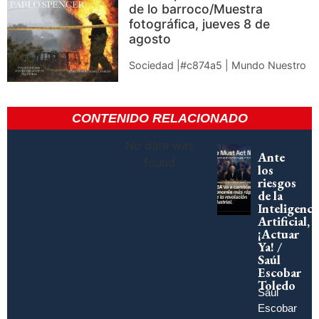
de lo barroco/Muestra
fotográfica, jueves 8 de
agosto
Sociedad |#c874a5 | Mundo Nuestro
CONTENIDO RELACIONADO
No data was
Ante
found
los
riesgos
de la
Inteligenci
Artificial,
¡Actuar
Ya! /
Saúl
Escobar
Toledo
Saúl
Escobar