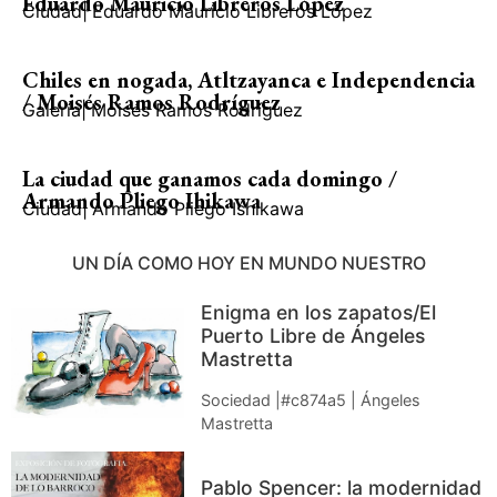
Eduardo Mauricio Libreros López
Ciudad
|
Eduardo Mauricio Libreros López
Chiles en nogada, Atltzayanca e Independencia
/ Moisés Ramos Rodríguez
Galería
|
Moisés Ramos Rodríguez
La ciudad que ganamos cada domingo /
Armando Pliego Ihikawa
Ciudad
|
Armando Pliego Ishikawa
UN DÍA COMO HOY EN MUNDO NUESTRO
Enigma en los zapatos/El
Puerto Libre de Ángeles
Mastretta
Sociedad |#c874a5 | Ángeles
Mastretta
Pablo Spencer: la modernidad