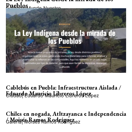
Pueblos
Gobierno
Mundo Nuestro
Cablebús en Puebla: Infraestructura Aislada /
Eduardo Mauricio Libreros López
Ciudad
|
Eduardo Mauricio Libreros López
Chiles en nogada, Atltzayanca e Independencia
/ Moisés Ramos Rodríguez
Galería
|
Moisés Ramos Rodríguez