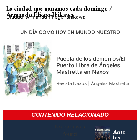
La ciudad que ganamos cada domingo /
Armando Pliego Ihikawa
Ciudad
|
Armando Pliego Ishikawa
UN DÍA COMO HOY EN MUNDO NUESTRO
Puebla de los demonios/El
Puerto LIbre de Ángeles
Mastretta en Nexos
Revista Nexos | Ángeles Mastretta
CONTENIDO RELACIONADO
No data was
Ante
found
los