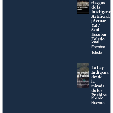
riesgos
de la
Inteligenci
Artificial,
¡Actuar
Ya! /
Saúl
Escobar
Toledo
Saúl
Escobar
Toledo
La Ley
Indígena
desde
la
mirada
de los
Pueblos
Mundo
Nuestro