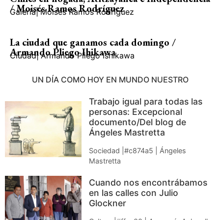
/ Moisés Ramos Rodríguez
Galería
|
Moisés Ramos Rodríguez
La ciudad que ganamos cada domingo /
Armando Pliego Ihikawa
Ciudad
|
Armando Pliego Ishikawa
UN DÍA COMO HOY EN MUNDO NUESTRO
Trabajo igual para todas las
personas: Excepcional
documento/Del blog de
Ángeles Mastretta
Sociedad |#c874a5 | Ángeles
Mastretta
Cuando nos encontrábamos
en las calles con Julio
Glockner