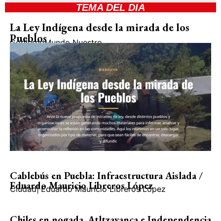
TEMA DEL DIA
La Ley Indígena desde la mirada de los
Pueblos
Gobierno
Mundo Nuestro
Cablebús en Puebla: Infraestructura Aislada /
Eduardo Mauricio Libreros López
Ciudad
|
Eduardo Mauricio Libreros López
Chiles en nogada, Atltzayanca e Independencia