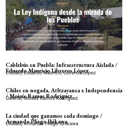
Cablebús en Puebla: Infraestructura Aislada /
Eduardo Mauricio Libreros López
Ciudad
|
Eduardo Mauricio Libreros López
Chiles en nogada, Atltzayanca e Independencia
/ Moisés Ramos Rodríguez
Galería
|
Moisés Ramos Rodríguez
La ciudad que ganamos cada domingo /
Armando Pliego Ihikawa
Ciudad
|
Armando Pliego Ishikawa