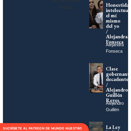
No data was
Honestida
found
intelectual:
el mí
mismo
del yo
/
Alejandra
Fonseca
Alejandra
Fonseca
Clase
gobernant
decadente
/
Alejandro
Guillén
Reyes
Alejandro
Guillén
La Ley
SUCRÍBETE AL PATREON DE MUNDO NUESTRO