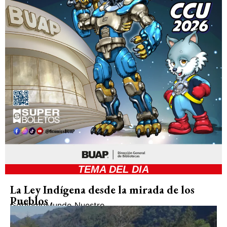
TEMA DEL DIA
La Ley Indígena desde la mirada de los
Pueblos
Gobierno
Mundo Nuestro