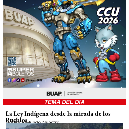
TEMA DEL DIA
La Ley Indígena desde la mirada de los
Pueblos
Gobierno
Mundo Nuestro