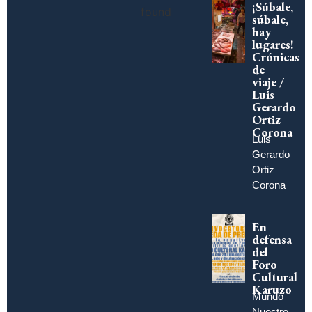
¡Súbale,
found
súbale,
hay
lugares!
Crónicas
de
viaje /
Luis
Gerardo
Ortiz
Corona
Luis
Gerardo
Ortiz
Corona
En
defensa
del
Foro
Cultural
Karuzo
Mundo
Nuestro