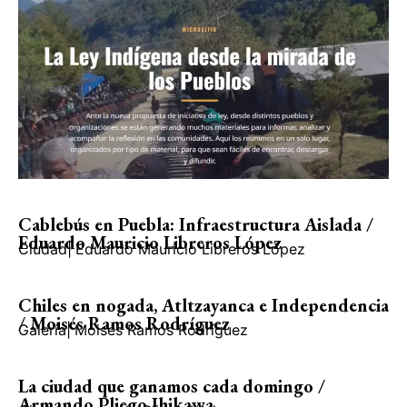
Cablebús en Puebla: Infraestructura Aislada /
Eduardo Mauricio Libreros López
Ciudad
|
Eduardo Mauricio Libreros López
Chiles en nogada, Atltzayanca e Independencia
/ Moisés Ramos Rodríguez
Galería
|
Moisés Ramos Rodríguez
La ciudad que ganamos cada domingo /
Armando Pliego Ihikawa