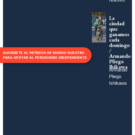
La
ciudad
que
ganamos
cada
domingo
/
SUCRÍBETE AL PATREON DE MUNDO NUESTRO
Armando
PARA APOYAR AL PERIODISMO INDEPENDIENTE
Pliego
Ihikawa
Armando
Pliego
Ishikawa