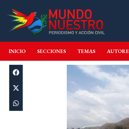
INICIO
SECCIONES
T
INICIO
SECCIONES
TEMAS
AUTORE