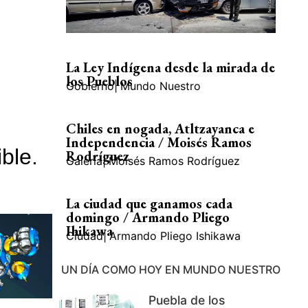
La Ley Indígena desde la mirada de
los Pueblos
Gobierno
|
Mundo Nuestro
Chiles en nogada, Atltzayanca e
Independencia / Moisés Ramos
Rodríguez
Galería
|
Moisés Ramos Rodríguez
La ciudad que ganamos cada
domingo / Armando Pliego
Ihikawa
Ciudad
|
Armando Pliego Ishikawa
UN DÍA COMO HOY EN MUNDO NUESTRO
Puebla de los