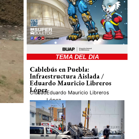
TEMA DEL DIA
Cablebús en Puebla:
Infraestructura Aislada /
Eduardo Mauricio Libreros
López
Ciudad
Eduardo Mauricio Libreros
López