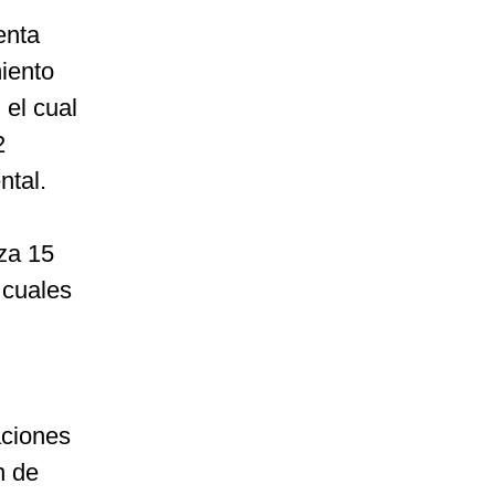
enta
miento
el cual
2
ntal.
eza 15
 cuales
aciones
n de