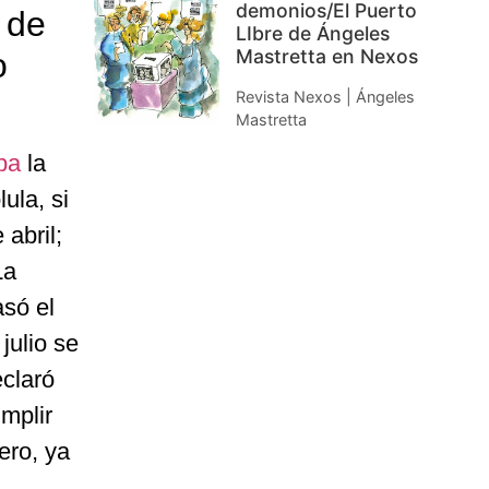
demonios/El Puerto
 de
LIbre de Ángeles
Mastretta en Nexos
o
Revista Nexos | Ángeles
Mastretta
pa
la
ula, si
abril;
La
asó el
julio se
eclaró
mplir
ero, ya