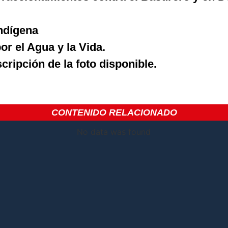
ndígena
r el Agua y la Vida.
CONTENIDO RELACIONADO
No data was found