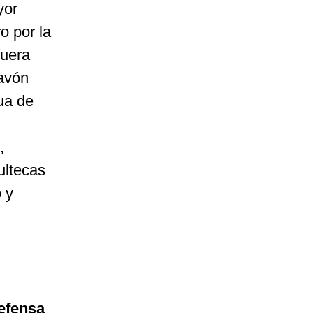
yor
o por la
fuera
cavón
ua de
,
ultecas
 y
efensa