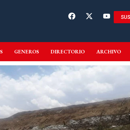
SUS
EMAS
AUTORES
GENEROS
DIRECTORIO
ARCH
S
GENEROS
DIRECTORIO
ARCHIVO