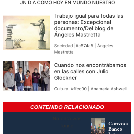
UN DÍA COMO HOY EN MUNDO NUESTRO
Trabajo igual para todas las
personas: Excepcional
documento/Del blog de
Ángeles Mastretta
Sociedad |#c874a5 | Ángeles
Mastretta
Cuando nos encontrábamos
en las calles con Julio
Glockner
Cultura |#ffcc00 | Anamaría Ashwell
CONTENIDO RELACIONADO
No data was
Convoca
found
Banco