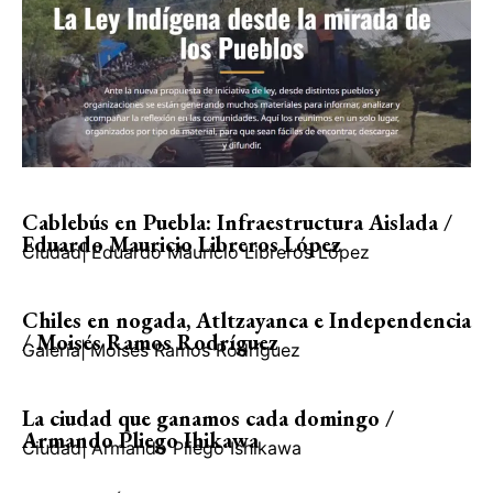
Cablebús en Puebla: Infraestructura Aislada /
Eduardo Mauricio Libreros López
Ciudad
|
Eduardo Mauricio Libreros López
Chiles en nogada, Atltzayanca e Independencia
/ Moisés Ramos Rodríguez
Galería
|
Moisés Ramos Rodríguez
La ciudad que ganamos cada domingo /
Armando Pliego Ihikawa
Ciudad
|
Armando Pliego Ishikawa