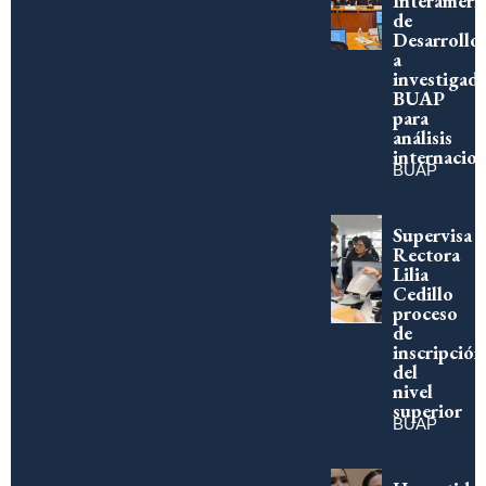
Interameri
de
Desarrollo
a
investigad
BUAP
para
análisis
internacion
BUAP
Supervisa
Rectora
Lilia
Cedillo
proceso
de
inscripción
del
nivel
superior
BUAP