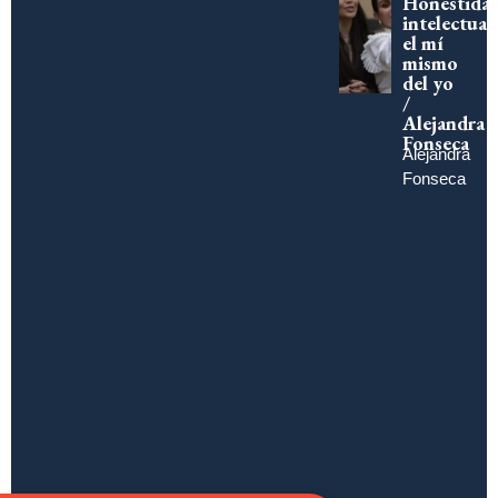
Honestida
intelectual:
el mí
mismo
del yo
/
Alejandra
Fonseca
Alejandra
Fonseca