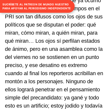
23 de febrero de 2004. Lo que ya ocurrió
SUCRÍBETE AL PATREON DE MUNDO NUESTRO
ahora mismo ocurrirá. Los tiempos en el
PARA APOYAR AL PERIODISMO INDEPENDIENTE
PRI son tan difusos como los ojos de sus
políticos que se disputan el poder: qué
miran, cómo miran, a quién miran, para
qué miran… Los ojos sí perfilan estados
de ánimo, pero en una asamblea como la
del viernes no se sostienen en un punto
preciso, y ese desatino es extremo
cuando al final los reporteros acribillan en
montón a los personajes. Ninguno de
ellos logrará penetrar en el pensamiento
simple del precandidato: ya gané y todo
esto es un artificio; estoy jodido y todavía