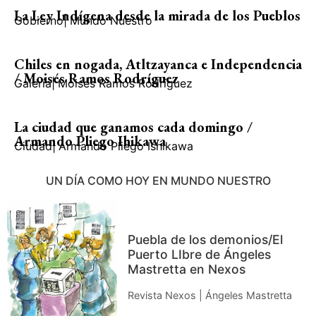
La Ley Indígena desde la mirada de los Pueblos
Gobierno
|
Mundo Nuestro
Chiles en nogada, Atltzayanca e Independencia
/ Moisés Ramos Rodríguez
Galería
|
Moisés Ramos Rodríguez
La ciudad que ganamos cada domingo /
Armando Pliego Ihikawa
Ciudad
|
Armando Pliego Ishikawa
UN DÍA COMO HOY EN MUNDO NUESTRO
Puebla de los demonios/El
Puerto LIbre de Ángeles
Mastretta en Nexos
Revista Nexos | Ángeles Mastretta