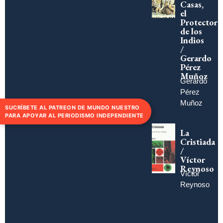
Casas,
el
Protector
de los
Indios
/
Gerardo
Pérez
Muñoz
Gerardo
Pérez
Muñoz
SUCRÍBETE AL PATREON DE MUNDO NUESTRO
PARA APOYAR AL PERIODISMO INDEPENDIENTE
La
Cristiada
/
Víctor
Reynoso
Víctor
Reynoso