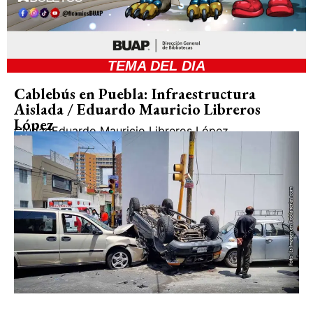
TEMA DEL DIA
Cablebús en Puebla: Infraestructura
Aislada / Eduardo Mauricio Libreros
López
Ciudad
Eduardo Mauricio Libreros López