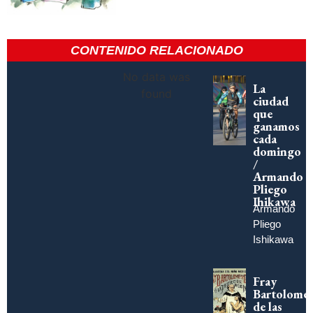
CONTENIDO RELACIONADO
No data was
La
found
ciudad
que
ganamos
cada
domingo
/
Armando
Pliego
Ihikawa
Armando
Pliego
Ishikawa
Fray
Bartolomé
de las