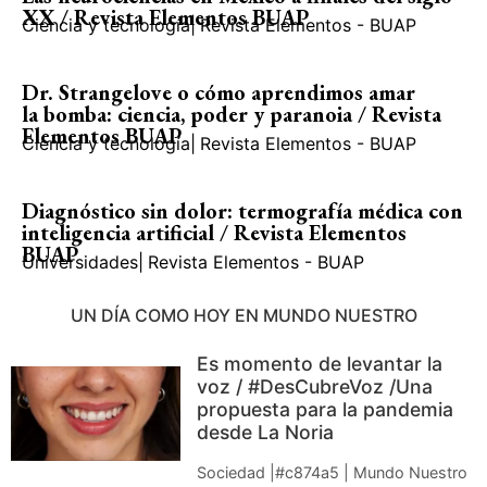
XX / Revista Elementos BUAP
Ciencia y tecnología
|
Revista Elementos - BUAP
Dr. Strangelove o cómo aprendimos amar
la bomba: ciencia, poder y paranoia / Revista
Elementos BUAP
Ciencia y tecnología
|
Revista Elementos - BUAP
Diagnóstico sin dolor: termografía médica con
inteligencia artificial / Revista Elementos
BUAP
Universidades
|
Revista Elementos - BUAP
UN DÍA COMO HOY EN MUNDO NUESTRO
Es momento de levantar la
voz / #DesCubreVoz /Una
propuesta para la pandemia
desde La Noria
Sociedad |#c874a5 | Mundo Nuestro