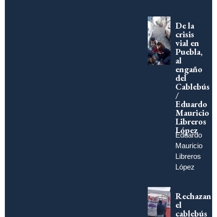
De la
crisis
vial en
Puebla,
al
engaño
del
Cablebús
/
Eduardo
Mauricio
Libreros
López
Eduardo
Mauricio
Libreros
López
Rechazan
el
cablebús