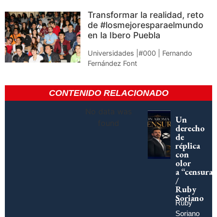
Transformar la realidad, reto
de #losmejoresparaelmundo
en la Ibero Puebla
Universidades |#000 | Fernando
Fernández Font
CONTENIDO RELACIONADO
No data was
Un
found
derecho
de
réplica
con
olor
a “censura”
/
Ruby
Soriano
Ruby
Soriano