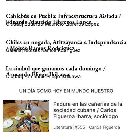
Cablebús en Puebla: Infraestructura Aislada /
Eduardo Mauricio Libreros López
Ciudad
|
Eduardo Mauricio Libreros López
Chiles en nogada, Atltzayanca e Independencia
/ Moisés Ramos Rodríguez
Galería
|
Moisés Ramos Rodríguez
La ciudad que ganamos cada domingo /
Armando Pliego Ihikawa
Ciudad
|
Armando Pliego Ishikawa
UN DÍA COMO HOY EN MUNDO NUESTRO
Padura en las cañerías de la
sociedad cubana / Carlos
Figueroa Ibarra, sociólogo
Literatura |#555 | Carlos Figueroa