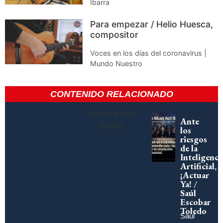
Ibarra
Para empezar / Helio Huesca,
compositor
Voces en los días del coronavirus |
Mundo Nuestro
CONTENIDO RELACIONADO
No data was
Ante
found
los
riesgos
de la
Inteligenci
Artificial,
¡Actuar
Ya! /
Saúl
Escobar
Toledo
Saúl