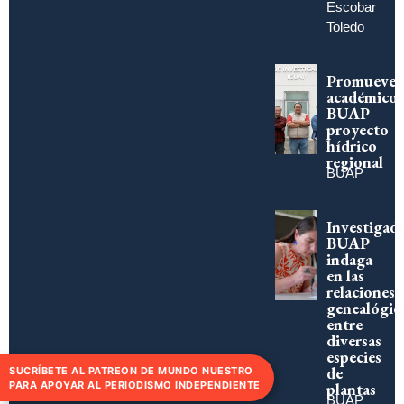
Escobar
Toledo
Promueve
académico
BUAP
proyecto
hídrico
regional
BUAP
Investigad
BUAP
indaga
en las
relaciones
genealógic
entre
diversas
especies
de
SUCRÍBETE AL PATREON DE MUNDO NUESTRO
PARA APOYAR AL PERIODISMO INDEPENDIENTE
plantas
BUAP