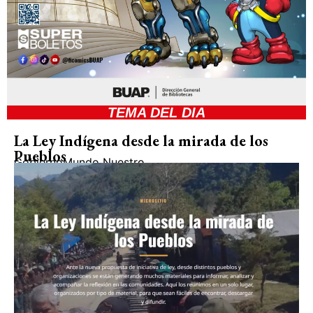
TEMA DEL DIA
La Ley Indígena desde la mirada de los
Pueblos
Gobierno
Mundo Nuestro