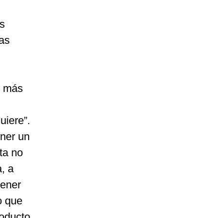
s
las
e más
uiere”.
ener un
sta no
, a
tener
o que
roducto