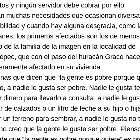
tos y ningún servidor debe cobrar por ello.
dan muchas necesidades que ocasionan diversa
abilidad y cuando hay alguna desgracia, como 
canes, los primeros afectados son los de menos
 de la familia de la imagen en la localidad de
tepec, que con el paso del huracán Grace hac
veramente afectado en su vivienda.
as que dicen que “la gente es pobre porque q
, a nadie le gusta ser pobre. Nadie le gusta t
 dinero para llevarlo a consulta, a nadie le gu
de calzados o un litro de leche a su hijo o hija
r un terreno para sembrar, a nadie le gusta no 
no creo que la gente le guste ser pobre. Piens
de que “la gente es pobre porque quiere” es p