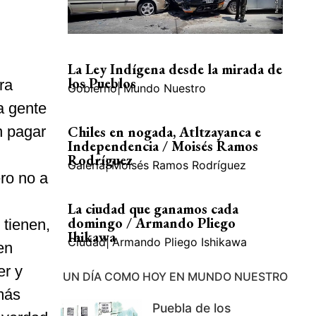
La Ley Indígena desde la mirada de
los Pueblos
ra
Gobierno
|
Mundo Nuestro
a gente
Chiles en nogada, Atltzayanca e
n pagar
Independencia / Moisés Ramos
Rodríguez
Galería
|
Moisés Ramos Rodríguez
ro no a
La ciudad que ganamos cada
domingo / Armando Pliego
 tienen,
Ihikawa
Ciudad
|
Armando Pliego Ishikawa
en
er y
UN DÍA COMO HOY EN MUNDO NUESTRO
más
Puebla de los