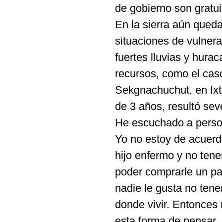
de gobierno son gratui
En la sierra aún que
situaciones de vulner
fuertes lluvias y hura
recursos, como el caso
Sekgnachuchut, en Ix
de 3 años, resultó se
He escuchado a person
Yo no estoy de acuerdo
hijo enfermo y no tener
poder comprarle un par 
nadie le gusta no tene
donde vivir. Entonces 
esta forma de pensar, 