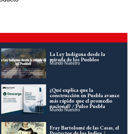
La Ley Indígena desde la
mirada de los Pueblos
Mundo Nuestro
¿Qué explica que la
construcción en Puebla avance
más rápido que el promedio
nacional? / Pulso Puebla
Mundo Nuestro
Fray Bartolomé de las Casas, el
Protector de los Indios /