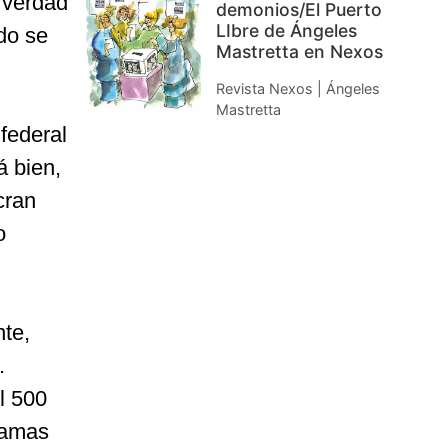
s verdad
demonios/El Puerto
LIbre de Ángeles
do se
Mastretta en Nexos
Revista Nexos | Ángeles
Mastretta
federal
á bien,
cran
o
nte,
.
l 500
ramas