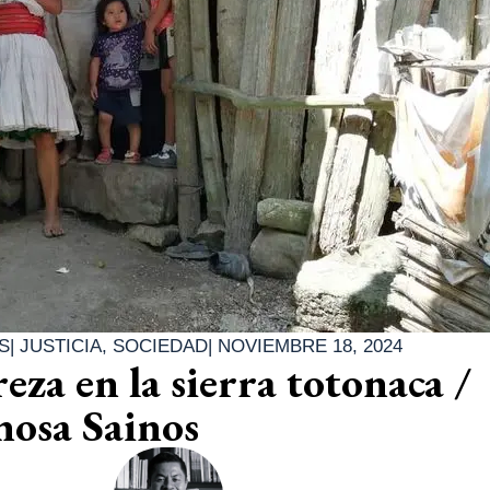
S
|
JUSTICIA
,
SOCIEDAD
|
NOVIEMBRE 18, 2024
eza en la sierra totonaca /
nosa Sainos