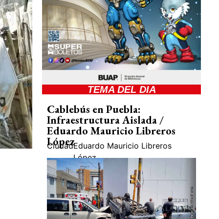
TEMA DEL DIA
Cablebús en Puebla:
Infraestructura Aislada /
Eduardo Mauricio Libreros
López
Ciudad
Eduardo Mauricio Libreros
López