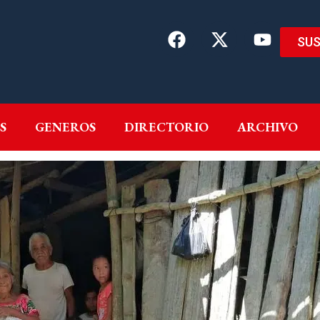
SUS
EMAS
AUTORES
GENEROS
DIRECTORIO
ARCH
S
GENEROS
DIRECTORIO
ARCHIVO