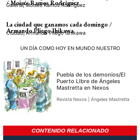
/ Moisés Ramos Rodríguez
Galería
|
Moisés Ramos Rodríguez
La ciudad que ganamos cada domingo /
Armando Pliego Ihikawa
Ciudad
|
Armando Pliego Ishikawa
UN DÍA COMO HOY EN MUNDO NUESTRO
Puebla de los demonios/El
Puerto LIbre de Ángeles
Mastretta en Nexos
Revista Nexos | Ángeles Mastretta
CONTENIDO RELACIONADO