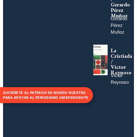
Gerardo
Pérez
Muñoz
Gerardo
Pérez
Muñoz
La
Cristiada
/
Víctor
Reynoso
Víctor
Reynoso
SUCRÍBETE AL PATREON DE MUNDO NUESTRO
PARA APOYAR AL PERIODISMO INDEPENDIENTE