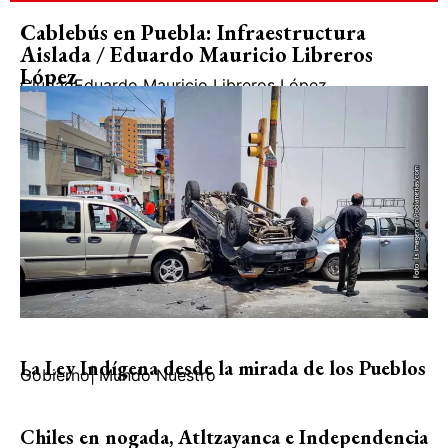
Cablebús en Puebla: Infraestructura
Aislada / Eduardo Mauricio Libreros
López
Ciudad
Eduardo Mauricio Libreros López
La Ley Indígena desde la mirada de los Pueblos
Gobierno
|
Mundo Nuestro
Chiles en nogada, Atltzayanca e Independencia