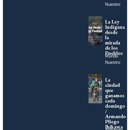
Nuestro
La Ley
Indígena
desde
la
mirada
de los
Pueblos
Mundo
Nuestro
La
ciudad
que
ganamos
cada
domingo
/
Armando
Pliego
Ihikawa
Armando