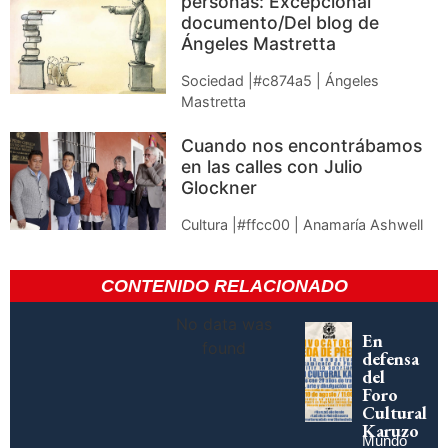
personas: Excepcional
documento/Del blog de
Ángeles Mastretta
Sociedad |#c874a5 | Ángeles
Mastretta
Cuando nos encontrábamos
en las calles con Julio
Glockner
Cultura |#ffcc00 | Anamaría Ashwell
CONTENIDO RELACIONADO
No data was
En
found
defensa
del
Foro
Cultural
Karuzo
Mundo