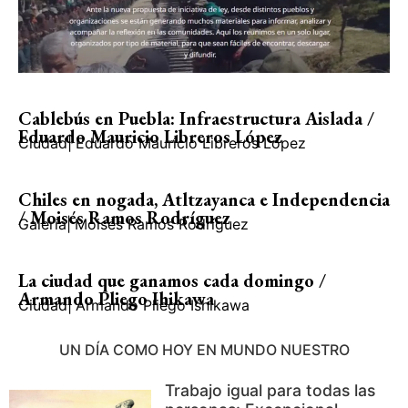
Cablebús en Puebla: Infraestructura Aislada /
Eduardo Mauricio Libreros López
Ciudad
|
Eduardo Mauricio Libreros López
Chiles en nogada, Atltzayanca e Independencia
/ Moisés Ramos Rodríguez
Galería
|
Moisés Ramos Rodríguez
La ciudad que ganamos cada domingo /
Armando Pliego Ihikawa
Ciudad
|
Armando Pliego Ishikawa
UN DÍA COMO HOY EN MUNDO NUESTRO
Trabajo igual para todas las