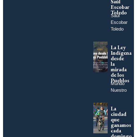
Saúl
Escobar
Toledo
Saúl
Escobar
Toledo
La Ley
Indígena
desde
la
mirada
de los
Pueblos
Mundo
Nuestro
La
ciudad
que
ganamos
cada
domingo