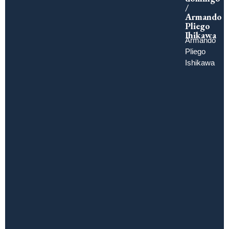
/
Armando
Pliego
Ihikawa
Armando
Pliego
Ishikawa