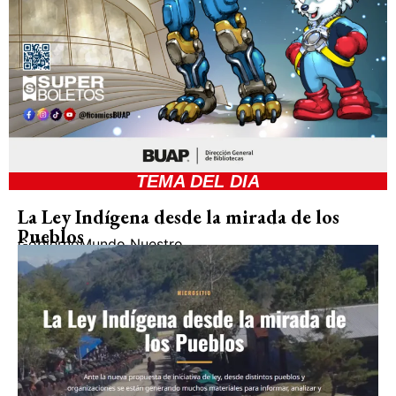
TEMA DEL DIA
La Ley Indígena desde la mirada de los
Pueblos
Gobierno
Mundo Nuestro