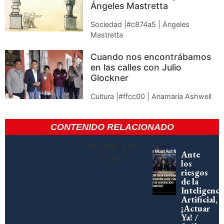
Ángeles Mastretta
Sociedad |#c874a5 | Ángeles
Mastretta
Cuando nos encontrábamos
en las calles con Julio
Glockner
Cultura |#ffcc00 | Anamaría Ashwell
CONTENIDO RELACIONADO
No data was
Ante
found
los
riesgos
de la
Inteligenci
Artificial,
¡Actuar
Ya! /