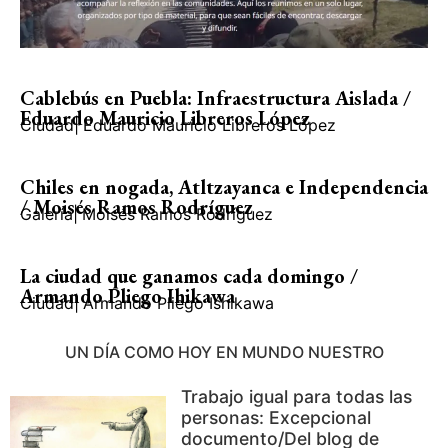
Cablebús en Puebla: Infraestructura Aislada /
Eduardo Mauricio Libreros López
Ciudad
|
Eduardo Mauricio Libreros López
Chiles en nogada, Atltzayanca e Independencia
/ Moisés Ramos Rodríguez
Galería
|
Moisés Ramos Rodríguez
La ciudad que ganamos cada domingo /
Armando Pliego Ihikawa
Ciudad
|
Armando Pliego Ishikawa
UN DÍA COMO HOY EN MUNDO NUESTRO
Trabajo igual para todas las
personas: Excepcional
documento/Del blog de