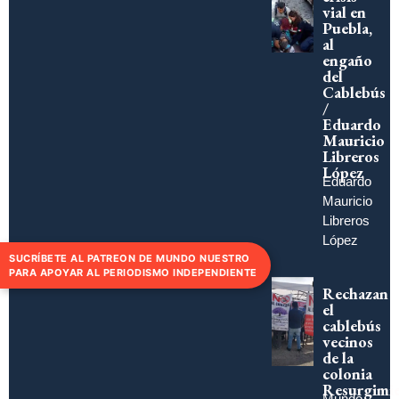
vial en
Puebla,
al
engaño
del
Cablebús
/
Eduardo
Mauricio
Libreros
López
Eduardo
Mauricio
Libreros
López
SUCRÍBETE AL PATREON DE MUNDO NUESTRO
PARA APOYAR AL PERIODISMO INDEPENDIENTE
Rechazan
el
cablebús
vecinos
de la
colonia
Resurgimi
Mundo