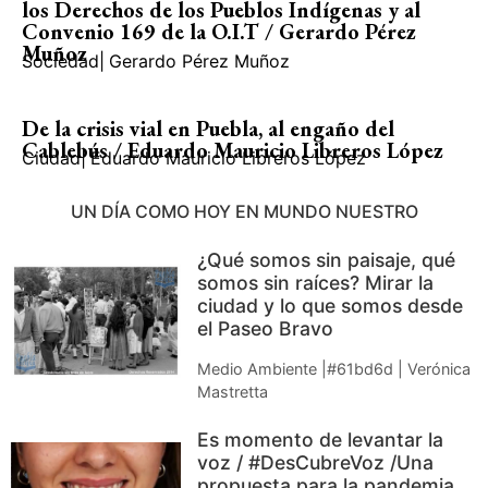
los Derechos de los Pueblos Indígenas y al
Convenio 169 de la O.I.T / Gerardo Pérez
Muñoz
Sociedad
|
Gerardo Pérez Muñoz
De la crisis vial en Puebla, al engaño del
Cablebús / Eduardo Mauricio Libreros López
Ciudad
|
Eduardo Mauricio Libreros López
UN DÍA COMO HOY EN MUNDO NUESTRO
¿Qué somos sin paisaje, qué
somos sin raíces? Mirar la
ciudad y lo que somos desde
el Paseo Bravo
Medio Ambiente |#61bd6d | Verónica
Mastretta
Es momento de levantar la
voz / #DesCubreVoz /Una
propuesta para la pandemia