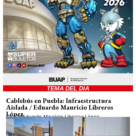
TEMA DEL DIA
Cablebús en Puebla: Infraestructura
Aislada / Eduardo Mauricio Libreros
López
Ciudad
Eduardo Mauricio Libreros López