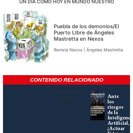
UN DÍA COMO HOY EN MUNDO NUESTRO
Puebla de los demonios/El
Puerto LIbre de Ángeles
Mastretta en Nexos
Revista Nexos | Ángeles Mastretta
CONTENIDO RELACIONADO
No data was
Ante
found
los
riesgos
de la
Inteligenci
Artificial,
¡Actuar