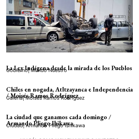
La Ley Indígena desde la mirada de los Pueblos
Gobierno
|
Mundo Nuestro
Chiles en nogada, Atltzayanca e Independencia
/ Moisés Ramos Rodríguez
Galería
|
Moisés Ramos Rodríguez
La ciudad que ganamos cada domingo /
Armando Pliego Ihikawa
Ciudad
|
Armando Pliego Ishikawa