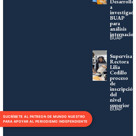
Desarrollo
a
investigad
BUAP
para
análisis
internacion
BUAP
Supervisa
Rectora
Lilia
Cedillo
proceso
de
inscripción
del
nivel
superior
BUAP
SUCRÍBETE AL PATREON DE MUNDO NUESTRO
PARA APOYAR AL PERIODISMO INDEPENDIENTE