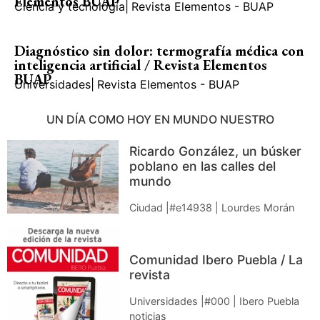
Elementos BUAP
Ciencia y tecnología
|
Revista Elementos - BUAP
Diagnóstico sin dolor: termografía médica con
inteligencia artificial / Revista Elementos
BUAP
Universidades
|
Revista Elementos - BUAP
UN DÍA COMO HOY EN MUNDO NUESTRO
Ricardo González, un búsker
poblano en las calles del
mundo
Ciudad |#e14938 | Lourdes Morán
Comunidad Ibero Puebla / La
revista
Universidades |#000 | Ibero Puebla
noticias