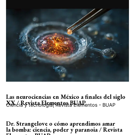
Las neurociencias en México a finales del siglo
XX / Revista Elementos BUAP
Ciencia y tecnología
|
Revista Elementos - BUAP
Dr. Strangelove o cómo aprendimos amar
la bomba: ciencia, poder y paranoia / Revista