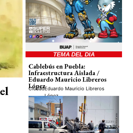
TEMA DEL DIA
Cablebús en Puebla:
Infraestructura Aislada /
Eduardo Mauricio Libreros
López
el
Ciudad
Eduardo Mauricio Libreros
López