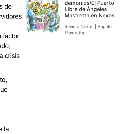
demonios/El Puerto
es de
LIbre de Ángeles
Mastretta en Nexos
rvidores
a
Revista Nexos | Ángeles
Mastretta
 factor
ado;
 crisis
to,
que
e la