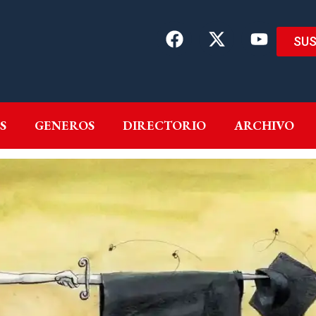
SUS
EMAS
AUTORES
GENEROS
DIRECTORIO
ARCH
S
GENEROS
DIRECTORIO
ARCHIVO