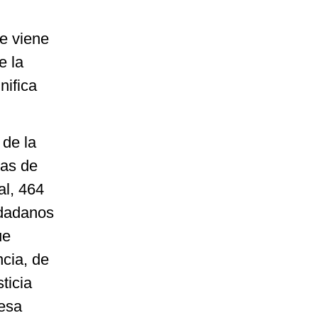
ue viene
e la
nifica
 de la
ras de
al, 464
udadanos
ue
cia, de
ticia
 esa