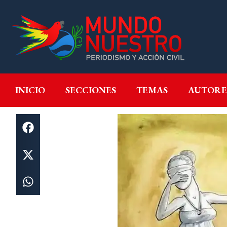
INICIO
SECCIONES
T
INICIO
SECCIONES
TEMAS
AUTORE