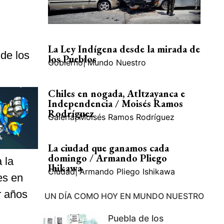
La Ley Indígena desde la mirada de
de los
los Pueblos
Gobierno
|
Mundo Nuestro
Chiles en nogada, Atltzayanca e
Independencia / Moisés Ramos
Rodríguez
Galería
|
Moisés Ramos Rodríguez
La ciudad que ganamos cada
domingo / Armando Pliego
 la
Ihikawa
Ciudad
|
Armando Pliego Ishikawa
es en
r años
UN DÍA COMO HOY EN MUNDO NUESTRO
Puebla de los