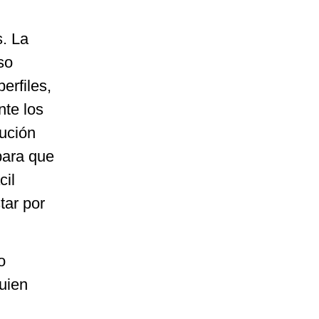
s. La
so
erfiles,
nte los
lución
para que
cil
tar por
o
uien