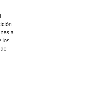
l
ición
ines a
 los
 de