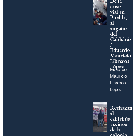
De la
crisis
vial en
Puebla,
al
engaño
del
Cablebús
/
Eduardo
Mauricio
Libreros
López
Eduardo
Mauricio
Libreros
López
Rechazan
el
cablebús
vecinos
de la
colonia