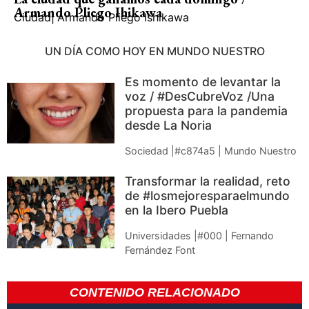
Armando Pliego Ihikawa
Ciudad
|
Armando Pliego Ishikawa
UN DÍA COMO HOY EN MUNDO NUESTRO
Es momento de levantar la
voz / #DesCubreVoz /Una
propuesta para la pandemia
desde La Noria
Sociedad |#c874a5 | Mundo Nuestro
Transformar la realidad, reto
de #losmejoresparaelmundo
en la Ibero Puebla
Universidades |#000 | Fernando
Fernández Font
CONTENIDO RELACIONADO