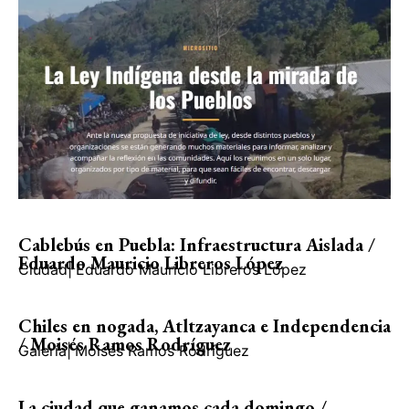
Cablebús en Puebla: Infraestructura Aislada /
Eduardo Mauricio Libreros López
Ciudad
|
Eduardo Mauricio Libreros López
Chiles en nogada, Atltzayanca e Independencia
/ Moisés Ramos Rodríguez
Galería
|
Moisés Ramos Rodríguez
La ciudad que ganamos cada domingo /