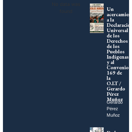
No data was
Un
found
acercamien
a la
Declaració
Universal
de los
Derechos
de los
Pueblos
Indígenas
y al
Convenio
169 de
la
O.I.T /
Gerardo
Pérez
Muñoz
Gerardo
Pérez
Muñoz