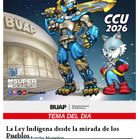
TEMA DEL DIA
La Ley Indígena desde la mirada de los
Pueblos
Gobierno
Mundo Nuestro