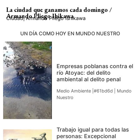
La ciudad que ganamos cada domingo /
Armando Pliego Ihikawa
Ciudad
|
Armando Pliego Ishikawa
UN DÍA COMO HOY EN MUNDO NUESTRO
Empresas poblanas contra el
río Atoyac: del delito
ambiental al delito penal
Medio Ambiente |#61bd6d | Mundo
Nuestro
Trabajo igual para todas las
personas: Excepcional