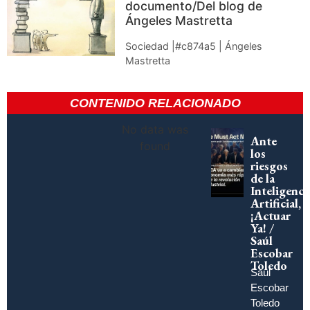
documento/Del blog de
Ángeles Mastretta
Sociedad |#c874a5 | Ángeles
Mastretta
CONTENIDO RELACIONADO
No data was
Ante
found
los
riesgos
de la
Inteligenci
Artificial,
¡Actuar
Ya! /
Saúl
Escobar
Toledo
Saúl
Escobar
Toledo