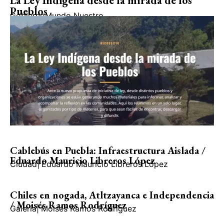
La Ley Indígena desde la mirada de los
Pueblos
Gobierno
Mundo Nuestro
Cablebús en Puebla: Infraestructura Aislada /
Eduardo Mauricio Libreros López
Ciudad
|
Eduardo Mauricio Libreros López
Chiles en nogada, Atltzayanca e Independencia
/ Moisés Ramos Rodríguez
Galería
|
Moisés Ramos Rodríguez