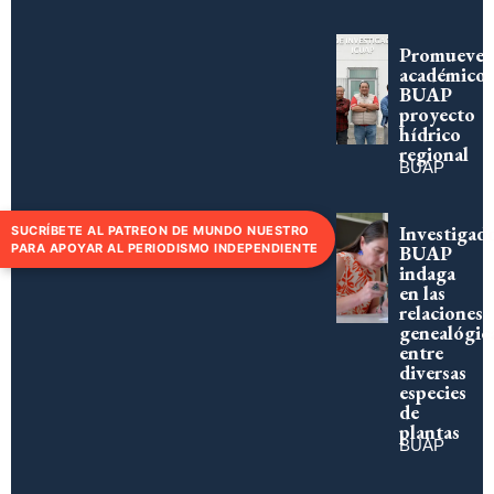
Promueve
académico
BUAP
proyecto
hídrico
regional
BUAP
Investigad
SUCRÍBETE AL PATREON DE MUNDO NUESTRO
PARA APOYAR AL PERIODISMO INDEPENDIENTE
BUAP
indaga
en las
relaciones
genealógic
entre
diversas
especies
de
plantas
BUAP