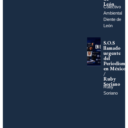
León
Colectivo
Ambiental
Diente de
León
S.O.S
llamado
urgente
del
Periodismo
en México
/
Ruby
Soriano
Ruby
Soriano