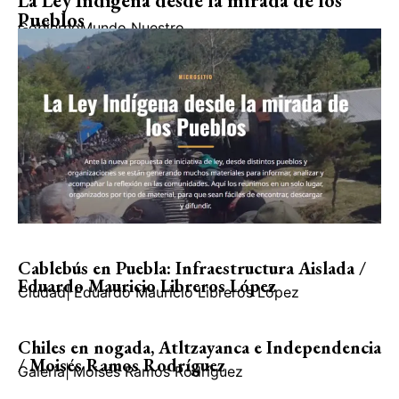
La Ley Indígena desde la mirada de los
Pueblos
Gobierno
Mundo Nuestro
Cablebús en Puebla: Infraestructura Aislada /
Eduardo Mauricio Libreros López
Ciudad
|
Eduardo Mauricio Libreros López
Chiles en nogada, Atltzayanca e Independencia
/ Moisés Ramos Rodríguez
Galería
|
Moisés Ramos Rodríguez