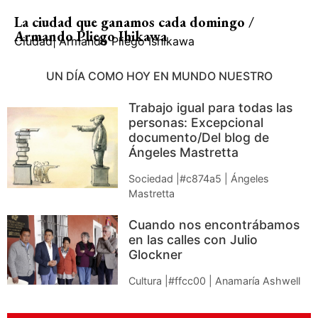
La ciudad que ganamos cada domingo /
Armando Pliego Ihikawa
Ciudad
|
Armando Pliego Ishikawa
UN DÍA COMO HOY EN MUNDO NUESTRO
Trabajo igual para todas las
personas: Excepcional
documento/Del blog de
Ángeles Mastretta
Sociedad |#c874a5 | Ángeles
Mastretta
Cuando nos encontrábamos
en las calles con Julio
Glockner
Cultura |#ffcc00 | Anamaría Ashwell